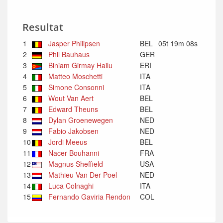
Resultat
1
Jasper Philipsen
BEL
05t 19m 08s
2
Phil Bauhaus
GER
3
Biniam Girmay Hailu
ERI
4
Matteo Moschetti
ITA
5
Simone Consonni
ITA
6
Wout Van Aert
BEL
7
Edward Theuns
BEL
8
Dylan Groenewegen
NED
9
Fabio Jakobsen
NED
10
Jordi Meeus
BEL
11
Nacer Bouhanni
FRA
12
Magnus Sheffield
USA
13
Mathieu Van Der Poel
NED
14
Luca Colnaghi
ITA
15
Fernando Gaviria Rendon
COL