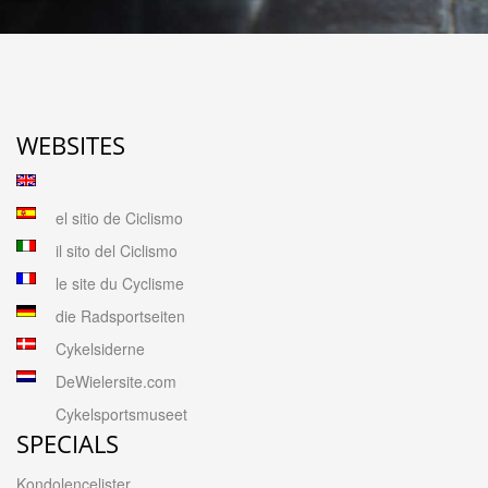
WEBSITES
el sitio de Ciclismo
il sito del Ciclismo
le site du Cyclisme
die Radsportseiten
Cykelsiderne
DeWielersite.com
Cykelsportsmuseet
SPECIALS
Kondolencelister