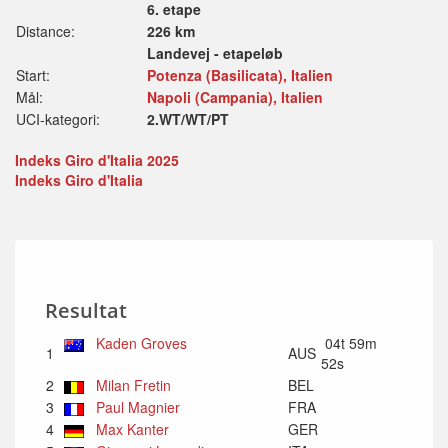
6. etape
Distance:
226 km
Landevej - etapeløb
Start:
Potenza (Basilicata), Italien
Mål:
Napoli (Campania), Italien
UCI-kategori:
2.WT/WT/PT
Indeks Giro d'Italia 2025
Indeks Giro d'Italia
Resultat
Kaden Groves
04t 59m
1
AUS
52s
2
Milan Fretin
BEL
3
Paul Magnier
FRA
4
Max Kanter
GER