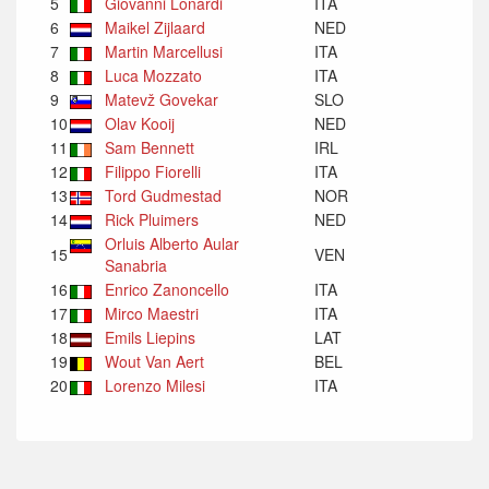
5
Giovanni Lonardi
ITA
6
Maikel Zijlaard
NED
7
Martin Marcellusi
ITA
8
Luca Mozzato
ITA
9
Matevž Govekar
SLO
10
Olav Kooij
NED
11
Sam Bennett
IRL
12
Filippo Fiorelli
ITA
13
Tord Gudmestad
NOR
14
Rick Pluimers
NED
Orluis Alberto Aular
15
VEN
Sanabria
16
Enrico Zanoncello
ITA
17
Mirco Maestri
ITA
18
Emils Liepins
LAT
19
Wout Van Aert
BEL
20
Lorenzo Milesi
ITA