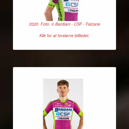
2020 Foto: © Bardiani - CSF - Faizane
Klik for at forstørre billledet.