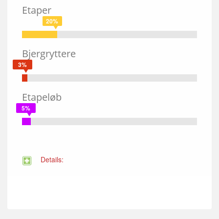
Etaper
20%
Bjergryttere
3%
Etapeløb
5%
Details: