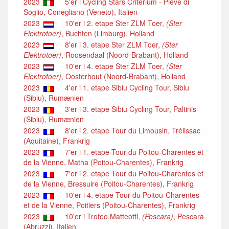
2023
5'er i Cycling Stars Criterium - Pieve di
Soglio, Conegliano (Veneto), Italien
2023
10'er i 2. etape Ster ZLM Toer,
(Ster
Elektrotoer)
, Buchten (Limburg), Holland
2023
8'er i 3. etape Ster ZLM Toer,
(Ster
Elektrotoer)
, Roosendaal (Noord-Brabant), Holland
2023
10'er i 4. etape Ster ZLM Toer,
(Ster
Elektrotoer)
, Oosterhout (Noord-Brabant), Holland
2023
4'er i 1. etape Sibiu Cycling Tour, Sibiu
(Sibiu), Rumænien
2023
3'er i 3. etape Sibiu Cycling Tour, Paltinis
(Sibiu), Rumænien
2023
8'er i 2. etape Tour du Limousin, Trélissac
(Aquitaine), Frankrig
2023
7'er i 1. etape Tour du Poitou-Charentes et
de la Vienne, Matha (Poitou-Charentes), Frankrig
2023
7'er i 2. etape Tour du Poitou-Charentes et
de la Vienne, Bressuire (Poitou-Charentes), Frankrig
2023
10'er i 4. etape Tour du Poitou-Charentes
et de la Vienne, Poitiers (Poitou-Charentes), Frankrig
2023
10'er i Trofeo Matteotti,
(Pescara)
, Pescara
(Abruzzi), Italien