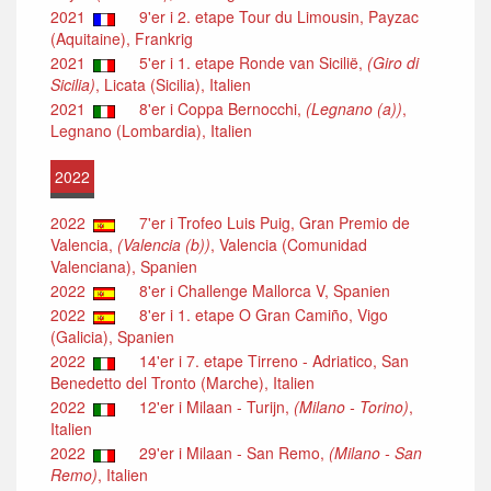
2021
9'er i 2. etape Tour du Limousin, Payzac
(Aquitaine), Frankrig
2021
5'er i 1. etape Ronde van Sicilië,
(Giro di
Sicilia)
, Licata (Sicilia), Italien
2021
8'er i Coppa Bernocchi,
(Legnano (a))
,
Legnano (Lombardia), Italien
2022
2022
7'er i Trofeo Luis Puig, Gran Premio de
Valencia,
(Valencia (b))
, Valencia (Comunidad
Valenciana), Spanien
2022
8'er i Challenge Mallorca V, Spanien
2022
8'er i 1. etape O Gran Camiño, Vigo
(Galicia), Spanien
2022
14'er i 7. etape Tirreno - Adriatico, San
Benedetto del Tronto (Marche), Italien
2022
12'er i Milaan - Turijn,
(Milano - Torino)
,
Italien
2022
29'er i Milaan - San Remo,
(Milano - San
Remo)
, Italien