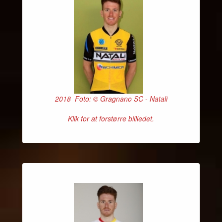
2018 Foto: © Gragnano SC - Natali
Klik for at forstørre billledet.