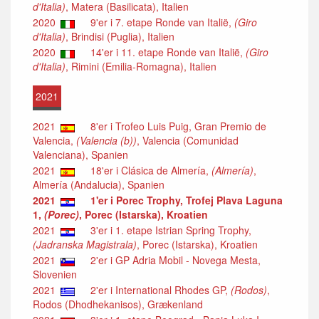
d'Italia)
, Matera (Basilicata), Italien
2020
9'er i 7. etape Ronde van Italië,
(Giro
d'Italia)
, Brindisi (Puglia), Italien
2020
14'er i 11. etape Ronde van Italië,
(Giro
d'Italia)
, Rimini (Emilia-Romagna), Italien
2021
2021
8'er i Trofeo Luis Puig, Gran Premio de
Valencia,
(Valencia (b))
, Valencia (Comunidad
Valenciana), Spanien
2021
18'er i Clásica de Almería,
(Almería)
,
Almería (Andalucia), Spanien
2021
1'er i Porec Trophy, Trofej Plava Laguna
1,
(Porec)
, Porec (Istarska), Kroatien
2021
3'er i 1. etape Istrian Spring Trophy,
(Jadranska Magistrala)
, Porec (Istarska), Kroatien
2021
2'er i GP Adria Mobil - Novega Mesta,
Slovenien
2021
2'er i International Rhodes GP,
(Rodos)
,
Rodos (Dhodhekanisos), Grækenland