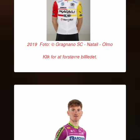
2019 Foto: © Gragnano SC - Natali - Olmo
Klik for at forstørre billledet.