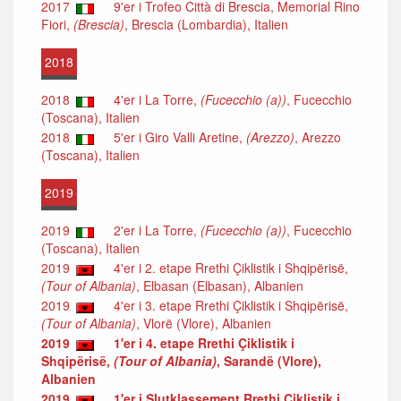
2017
9'er i Trofeo Città di Brescia, Memorial Rino
Fiori,
(Brescia)
, Brescia (Lombardia), Italien
2018
2018
4'er i La Torre,
(Fucecchio (a))
, Fucecchio
(Toscana), Italien
2018
5'er i Giro Valli Aretine,
(Arezzo)
, Arezzo
(Toscana), Italien
2019
2019
2'er i La Torre,
(Fucecchio (a))
, Fucecchio
(Toscana), Italien
2019
4'er i 2. etape Rrethi Çiklistik i Shqipërisë,
(Tour of Albania)
, Elbasan (Elbasan), Albanien
2019
4'er i 3. etape Rrethi Çiklistik i Shqipërisë,
(Tour of Albania)
, Vlorë (Vlore), Albanien
2019
1'er i 4. etape Rrethi Çiklistik i
Shqipërisë,
(Tour of Albania)
, Sarandë (Vlore),
Albanien
2019
1'er i Slutklassement Rrethi Çiklistik i