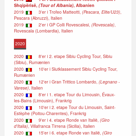
Shqipërisë,
(Tour of Albania)
, Albanien
2019
3'er i Trofeo Matteotti,
(Pescara, Elite/U23)
,
Pescara (Abruzzi), Italien
2019
2'er i GP Colli Rovescalesi,
(Rovescala)
,
Rovescala (Lombardia), Italien
2020
2020
8'er i 2. etape Sibiu Cycling Tour, Sibiu
(Sibiu), Rumænien
2020
10'er i Slutklassement Sibiu Cycling Tour,
Rumænien
2020
12'er i Gran Trittico Lombardo,
(Legnano -
Varese)
, Italien
2020
8'er i 1. etape Tour du Limousin, Évaux-
les-Bains (Limousin), Frankrig
2020
10'er i 2. etape Tour du Limousin, Saint-
Estèphe (Poitou-Charentes), Frankrig
2020
9'er i 4. etape Ronde van Italië,
(Giro
d'Italia)
, Villafranca Tirrena (Sicilia), Italien
2020
15'er i 6. etape Ronde van Italië,
(Giro