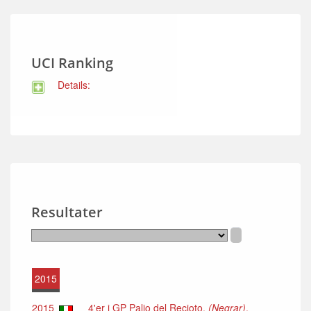
UCI Ranking
Details:
Resultater
2015
2015
4'er i GP Palio del Recioto,
(Negrar)
,