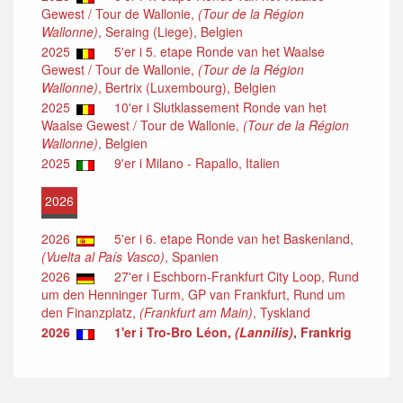
Gewest / Tour de Wallonie,
(Tour de la Région
Wallonne)
, Seraing (Liege), Belgien
2025
5'er i 5. etape Ronde van het Waalse
Gewest / Tour de Wallonie,
(Tour de la Région
Wallonne)
, Bertrix (Luxembourg), Belgien
2025
10'er i Slutklassement Ronde van het
Waalse Gewest / Tour de Wallonie,
(Tour de la Région
Wallonne)
, Belgien
2025
9'er i Milano - Rapallo, Italien
2026
2026
5'er i 6. etape Ronde van het Baskenland,
(Vuelta al País Vasco)
, Spanien
2026
27'er i Eschborn-Frankfurt City Loop, Rund
um den Henninger Turm, GP van Frankfurt, Rund um
den Finanzplatz,
(Frankfurt am Main)
, Tyskland
2026
1'er i Tro-Bro Léon,
(Lannilis)
, Frankrig