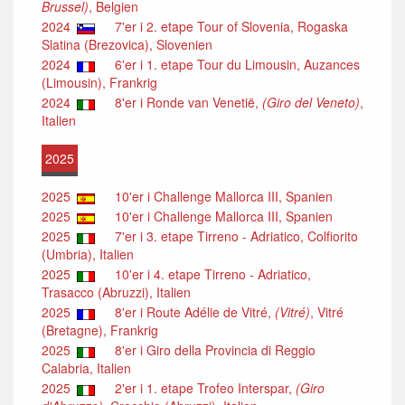
Brussel)
, Belgien
2024
7'er i 2. etape Tour of Slovenia, Rogaska
Slatina (Brezovica), Slovenien
2024
6'er i 1. etape Tour du Limousin, Auzances
(Limousin), Frankrig
2024
8'er i Ronde van Venetië,
(Giro del Veneto)
,
Italien
2025
2025
10'er i Challenge Mallorca III, Spanien
2025
10'er i Challenge Mallorca III, Spanien
2025
7'er i 3. etape Tirreno - Adriatico, Colfiorito
(Umbria), Italien
2025
10'er i 4. etape Tirreno - Adriatico,
Trasacco (Abruzzi), Italien
2025
8'er i Route Adélie de Vitré,
(Vitré)
, Vitré
(Bretagne), Frankrig
2025
8'er i Giro della Provincia di Reggio
Calabria, Italien
2025
2'er i 1. etape Trofeo Interspar,
(Giro