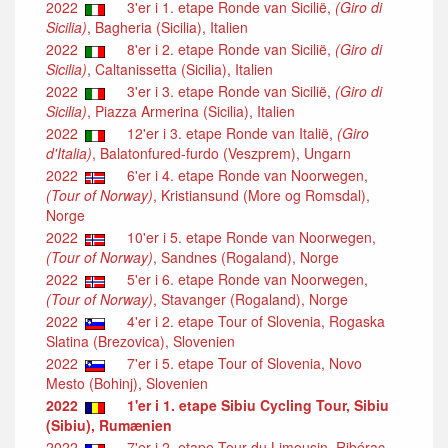
2022
3'er i 1. etape Ronde van Sicilië,
(Giro di
Sicilia)
, Bagheria (Sicilia), Italien
2022
8'er i 2. etape Ronde van Sicilië,
(Giro di
Sicilia)
, Caltanissetta (Sicilia), Italien
2022
3'er i 3. etape Ronde van Sicilië,
(Giro di
Sicilia)
, Piazza Armerina (Sicilia), Italien
2022
12'er i 3. etape Ronde van Italië,
(Giro
d'Italia)
, Balatonfured-furdo (Veszprem), Ungarn
2022
6'er i 4. etape Ronde van Noorwegen,
(Tour of Norway)
, Kristiansund (More og Romsdal),
Norge
2022
10'er i 5. etape Ronde van Noorwegen,
(Tour of Norway)
, Sandnes (Rogaland), Norge
2022
5'er i 6. etape Ronde van Noorwegen,
(Tour of Norway)
, Stavanger (Rogaland), Norge
2022
4'er i 2. etape Tour of Slovenia, Rogaska
Slatina (Brezovica), Slovenien
2022
7'er i 5. etape Tour of Slovenia, Novo
Mesto (Bohinj), Slovenien
2022
1'er i 1. etape Sibiu Cycling Tour, Sibiu
(Sibiu), Rumænien
2022
7'er i 2. etape Tour du Limousin, Ribérac