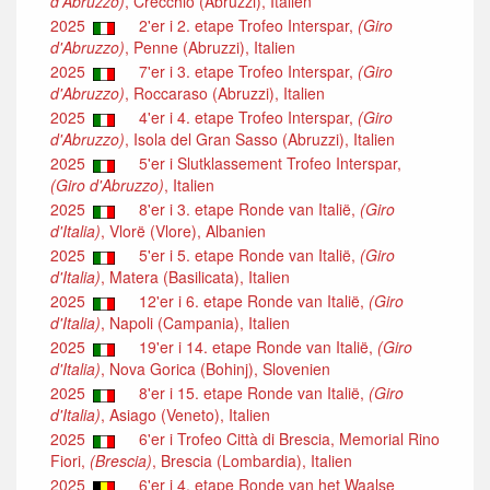
d'Abruzzo)
, Crecchio (Abruzzi), Italien
2025
2'er i 2. etape Trofeo Interspar,
(Giro
d'Abruzzo)
, Penne (Abruzzi), Italien
2025
7'er i 3. etape Trofeo Interspar,
(Giro
d'Abruzzo)
, Roccaraso (Abruzzi), Italien
2025
4'er i 4. etape Trofeo Interspar,
(Giro
d'Abruzzo)
, Isola del Gran Sasso (Abruzzi), Italien
2025
5'er i Slutklassement Trofeo Interspar,
(Giro d'Abruzzo)
, Italien
2025
8'er i 3. etape Ronde van Italië,
(Giro
d'Italia)
, Vlorë (Vlore), Albanien
2025
5'er i 5. etape Ronde van Italië,
(Giro
d'Italia)
, Matera (Basilicata), Italien
2025
12'er i 6. etape Ronde van Italië,
(Giro
d'Italia)
, Napoli (Campania), Italien
2025
19'er i 14. etape Ronde van Italië,
(Giro
d'Italia)
, Nova Gorica (Bohinj), Slovenien
2025
8'er i 15. etape Ronde van Italië,
(Giro
d'Italia)
, Asiago (Veneto), Italien
2025
6'er i Trofeo Città di Brescia, Memorial Rino
Fiori,
(Brescia)
, Brescia (Lombardia), Italien
2025
6'er i 4. etape Ronde van het Waalse