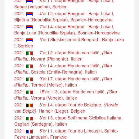
2021
3'er i 1. etape Beograd - Banja Luka I,
Sabac (Vojvodina), Serbien
2021
4'er i 2. etape Beograd - Banja Luka I,
Bijeljina (Republika Srpska), Bosnien-Hercegovina
2021
7'er i 4. etape Beograd - Banja Luka I,
Banja Luka (Republika Srpska), Bosnien-Hercegovina
2021
5'er i Slutklassement Beograd - Banja Luka
I, Serbien
2021
7'er i 2. etape Ronde van Italië,
(Giro
d'Italia)
, Novara (Piemonte), Italien
2021
3'er i 4. etape Ronde van Italië,
(Giro
d'Italia)
, Sestola (Emilia-Romagna), Italien
2021
9'er i 7. etape Ronde van Italië,
(Giro
d'Italia)
, Termoli (Molise), Italien
2021
15'er i 13. etape Ronde van Italië,
(Giro
d'Italia)
, Verona (Veneto), Italien
2021
8'er i 4. etape Tour de Belgique,
(Ronde
van België)
, Hamoir (Liege), Belgien
2021
8'er i 3. etape Settimana Ciclistica Italiana,
Cagliari (Sardegna), Italien
2021
5'er i 1. etape Tour du Limousin, Sainte-
Feyre (Limousin), Frankrig