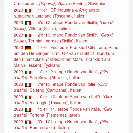
Crossborder,
(Vipava)
, Vipava (Bohinj), Slovenien
2023
17'er i GP Industria & Artigianato,
(Larciano)
, Larciano (Toscana), Italien
2023
4'er i 2. etape Ronde van Sicilië,
(Giro di
Sicilia)
, Vittoira (Sicilia), Italien
2023
2'er i 3. etape Ronde van Sicilië,
(Giro di
Sicilia)
, Termini Imerese (Sicilia), Italien
2023
17'er i Eschborn-Frankfurt City Loop, Rund
um den Henninger Turm, GP van Frankfurt, Rund um
den Finanzplatz,
(Frankfurt am Main)
, Frankfurt am
Main (Hessen), Tyskland
2023
12'er i 2. etape Ronde van Italië,
(Giro
d'Italia)
, San Salvo (Abruzzi), Italien
2023
7'er i 5. etape Ronde van Italië,
(Giro
d'Italia)
, Salerno (Campania), Italien
2023
10'er i 10. etape Ronde van Italië,
(Giro
d'Italia)
, Viareggio (Toscana), Italien
2023
13'er i 11. etape Ronde van Italië,
(Giro
d'Italia)
, Tortona (Piemonte), Italien
2023
3'er i 21. etape Ronde van Italië,
(Giro
d'Italia)
, Roma (Lazio), Italien