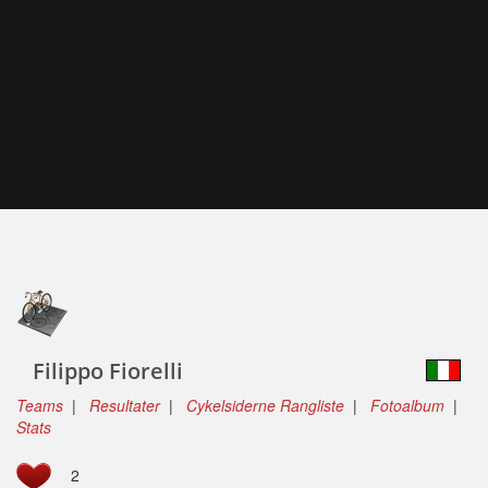
Filippo Fiorelli
Teams
|
Resultater
|
Cykelsiderne Rangliste
|
Fotoalbum
|
Stats
2