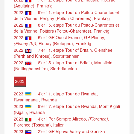
(Aquitaine), Frankrig
2022
9'er i 1. etape Tour du Poitou-Charentes et
de la Vienne, Périgny (Poitou-Charentes), Frankrig
2022
8'er i 5. etape Tour du Poitou-Charentes et
de la Vienne, Poitiers (Poitou-Charentes), Frankrig
2022
5'er i GP Ouest France, GP Plouay,
(Plouay (b))
, Plouay (Bretagne), Frankrig
2022
7'er i 1. etape Tour of Britain, Glenshee
(Perth and Kinross), Storbritannien
2022
8'er i 5. etape Tour of Britain, Mansfield
(Nottinghamshire), Storbritannien
2023
2023
4'er i 1. etape Tour de Rwanda,
Rwamagana , Rwanda
2023
9'er i 7. etape Tour de Rwanda, Mont Kigali
(Kigali), Rwanda
2023
4'er i Per Sempre Alfredo,
(Florence)
,
Florence (Toscana), Italien
2023
2'er i GP Vipava Valley and Goriska