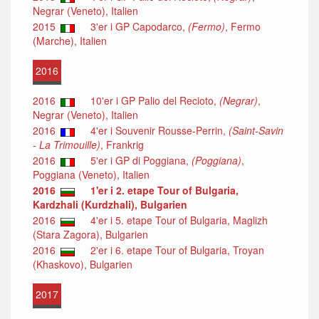
Negrar (Veneto), Italien
2015
3'er i GP Capodarco,
(Fermo)
, Fermo
(Marche), Italien
2016
2016
10'er i GP Palio del Recioto,
(Negrar)
,
Negrar (Veneto), Italien
2016
4'er i Souvenir Rousse-Perrin,
(Saint-Savin
- La Trimouille)
, Frankrig
2016
5'er i GP di Poggiana,
(Poggiana)
,
Poggiana (Veneto), Italien
2016
1'er i 2. etape Tour of Bulgaria,
Kardzhali (Kurdzhali), Bulgarien
2016
4'er i 5. etape Tour of Bulgaria, Maglizh
(Stara Zagora), Bulgarien
2016
2'er i 6. etape Tour of Bulgaria, Troyan
(Khaskovo), Bulgarien
2017