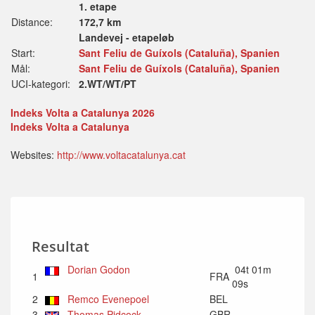
1. etape
Distance:
172,7 km
Landevej - etapeløb
Start:
Sant Feliu de Guíxols (Cataluña), Spanien
Mål:
Sant Feliu de Guíxols (Cataluña), Spanien
UCI-kategori:
2.WT/WT/PT
Indeks Volta a Catalunya 2026
Indeks Volta a Catalunya
Websites:
http://www.voltacatalunya.cat
Resultat
Dorian Godon
04t 01m
1
FRA
09s
2
Remco Evenepoel
BEL
3
Thomas Pidcock
GBR