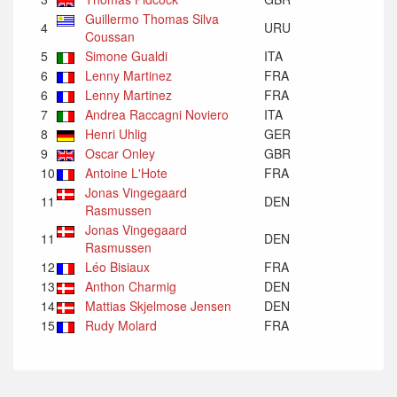
Guillermo Thomas Silva
4
URU
Coussan
5
Simone Gualdi
ITA
6
Lenny Martinez
FRA
6
Lenny Martinez
FRA
7
Andrea Raccagni Noviero
ITA
8
Henri Uhlig
GER
9
Oscar Onley
GBR
10
Antoine L'Hote
FRA
Jonas Vingegaard
11
DEN
Rasmussen
Jonas Vingegaard
11
DEN
Rasmussen
12
Léo Bisiaux
FRA
13
Anthon Charmig
DEN
14
Mattias Skjelmose Jensen
DEN
15
Rudy Molard
FRA