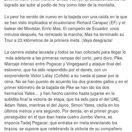
logrado así subir al podio de hoy como líder de la montaña.
Lo peor ha venido de nuevo en la bajada con una caída en la que
se han visto implicados el ecuatoriano Richard Carapaz (EF) y el
balear del Movistar, Enric Mas. El campeón de Ecuador, unos
minutos después, ha reiniciado la marcha; Mas ha terminado su
Tour a 23 kilómetros de la primera meta. ¡Vaya desgracia!
La carrera estaba lanzada y todos se han colocado para llegar lo
más adelante a las primeras rampas del corto, pero duro, Pike.
Marcaje intenso entre Pogacar y Vingegaard y ataque final del
esloveno, que ha sido respondido por el danés, con un
sorprendente Victor Lafay (Cofidis) a su rueda al pasar por la
cima. No se han puesto de acuerdo los dos grandes gallos y en el
primer kilómetro de la bajada de Pike se han ido los dos
hermanos Yates… y han hecho camino hasta jugarse en la
subidita final la victoria de etapa, que ha sido para el del UAE,
Adam Yates, mientras el del Jayco, Simon Yates, cedía en los
últimos metros y era segundo. Por detrás, en el primer grupo
perseguidor en el que iban hasta cuatro Jumbo Visma, se
imponía Tadej Pogacar, que entraba en meta levantando los
brazos, se supone que celebrando la victoria de su compañero