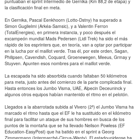
puntuaban el sprint intermedio de Gernika (Km 88,2 de etapa) y
la clasificación final en meta.
En Gernika, Pascal Eenkhoorn (Lotto-Dstny) ha superado a
Simon Guglielmi (Arkéa-Samsic), y a Valentin Ferron
(TotalEnergies), en primera instancia, y poco después el
excampeón mundial Mads Pedersen (Lidl Trek) ha sido el más
rápido de los esprinters que, en teoría, van a optar por participar
en la lucha por el maillot verde. Tras él, por este orden, Sagan,
Philipsen, Cavendish, Coquard, Groenewegen, Meeus, Grmay y
Stuyven. Apunten esos nombres para el maillot verde.
La escapada ha sido absorbida cuando faltaban 50 kilómetros
para meta, justo antes del comienzo de la parte complicada final.
Hasta entonces los Jumbo Visma, UAE, Alpecin Deceuninck y
algunos otros equipos habían mantenido el ritmo en el pelotón.
Llegados a la abarrotada subida al Vivero (2ª) el Jumbo Visma ha
marcado el ritmo hasta que el EF le ha sustituido en el kilómetro
final para facilitar un ataque de sus hombres en busca de los
puntos de la montaña que se ha llevado Neilson Powless (EF
Education-EasyPost) que ha batido en el sprint a Georg
Zimmermann (Intermarché-Circus-Wanty). El estadounidense ha