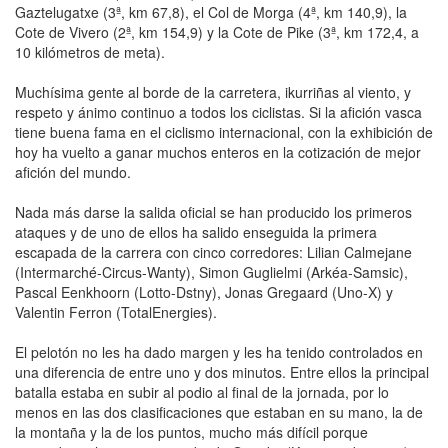
Gaztelugatxe (3ª, km 67,8), el Col de Morga (4ª, km 140,9), la
Cote de Vivero (2ª, km 154,9) y la Cote de Pike (3ª, km 172,4, a
10 kilómetros de meta).
Muchísima gente al borde de la carretera, ikurriñas al viento, y
respeto y ánimo continuo a todos los ciclistas. Si la afición vasca
tiene buena fama en el ciclismo internacional, con la exhibición de
hoy ha vuelto a ganar muchos enteros en la cotización de mejor
afición del mundo.
Nada más darse la salida oficial se han producido los primeros
ataques y de uno de ellos ha salido enseguida la primera
escapada de la carrera con cinco corredores: Lilian Calmejane
(Intermarché-Circus-Wanty), Simon Guglielmi (Arkéa-Samsic),
Pascal Eenkhoorn (Lotto-Dstny), Jonas Gregaard (Uno-X) y
Valentin Ferron (TotalEnergies).
El pelotón no les ha dado margen y les ha tenido controlados en
una diferencia de entre uno y dos minutos. Entre ellos la principal
batalla estaba en subir al podio al final de la jornada, por lo
menos en las dos clasificaciones que estaban en su mano, la de
la montaña y la de los puntos, mucho más difícil porque