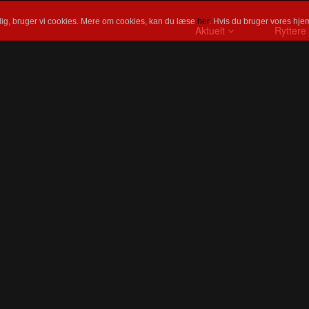
ig, bruger vi cookies. Mere om cookies, kan du læse
her
. Hvis du bruger vores hjem
Aktuelt
Ryttere