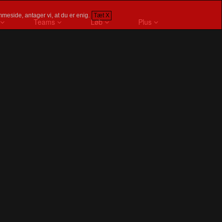
meside, antager vi, at du er enig.
Tæt X
Teams
Løb
Plus