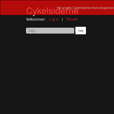
Cykelsiderne
For at gøre Cykelsiderne mere brugervenl
Velkommen
Log in
|
Tilmeld