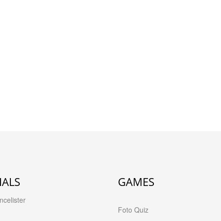
IALS
GAMES
celister
Foto Quiz