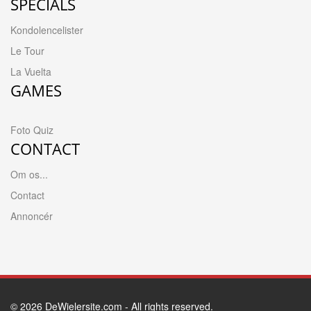
SPECIALS
Kondolencelister
Le Tour
La Vuelta
GAMES
Foto Quiz
CONTACT
Om os...
Contact
Annoncér
© 2026
DeWielersite.com
- All rights reserved.