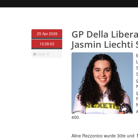
GP Della Liber
25 Apr 2026
Jasmin Liechti
13:39:03
Svar: 0
4
Aline Rezzonico wurde 30te und Nö