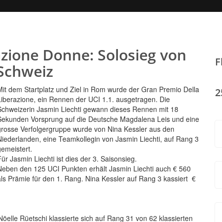
azione Donne: Solosieg von
F
 Schweiz
Mit dem Startplatz und Ziel in Rom wurde der Gran Premio Della
2
Liberazione, ein Rennen der UCI 1.1. ausgetragen. Die
Schweizerin Jasmin Liechti gewann dieses Rennen mit 18
Sekunden Vorsprung auf die Deutsche Magdalena Leis und eine
grosse Verfolgergruppe wurde von Nina Kessler aus den
Niederlanden, eine Teamkollegin von Jasmin Liechti, auf Rang 3
gemeistert.
Für Jasmin Liechti ist dies der 3. Saisonsieg.
Neben den 125 UCI Punkten erhält Jasmin Liechti auch € 560
als Prämie für den 1. Rang. Nina Kessler auf Rang 3 kassiert €
00.
elle Rüetschi klassierte sich auf Rang 31 von 62 klassierten