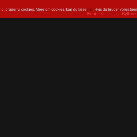
ig, bruger vi cookies. Mere om cookies, kan du læse
her
. Hvis du bruger vores hjem
Aktuelt
Ryttere