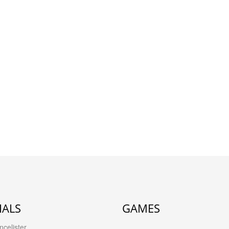
IALS
GAMES
celister