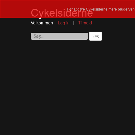
Cykelsiderne
For at gøre Cykelsiderne mere brugervenl
Velkommen
Log in
|
Tilmeld