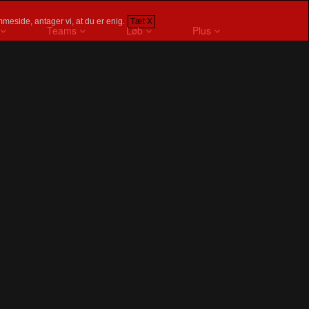
meside, antager vi, at du er enig.
Tæt X
Teams
Løb
Plus