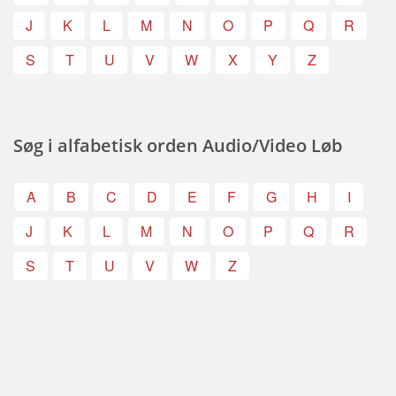
J
K
L
M
N
O
P
Q
R
S
T
U
V
W
X
Y
Z
Søg i alfabetisk orden Audio/Video Løb
A
B
C
D
E
F
G
H
I
J
K
L
M
N
O
P
Q
R
S
T
U
V
W
Z