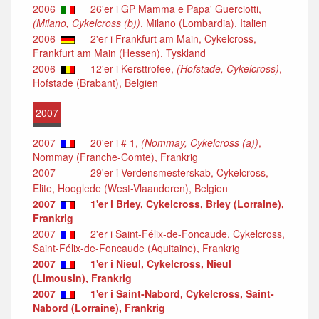
2006
26'er i GP Mamma e Papa' Guerciotti,
(Milano, Cykelcross (b))
, Milano (Lombardia), Italien
2006
2'er i Frankfurt am Main, Cykelcross,
Frankfurt am Main (Hessen), Tyskland
2006
12'er i Kersttrofee,
(Hofstade, Cykelcross)
,
Hofstade (Brabant), Belgien
2007
2007
20'er i # 1,
(Nommay, Cykelcross (a))
,
Nommay (Franche-Comte), Frankrig
2007
29'er i Verdensmesterskab, Cykelcross,
Elite, Hooglede (West-Vlaanderen), Belgien
2007
1'er i Briey, Cykelcross, Briey (Lorraine),
Frankrig
2007
2'er i Saint-Félix-de-Foncaude, Cykelcross,
Saint-Félix-de-Foncaude (Aquitaine), Frankrig
2007
1'er i Nieul, Cykelcross, Nieul
(Limousin), Frankrig
2007
1'er i Saint-Nabord, Cykelcross, Saint-
Nabord (Lorraine), Frankrig