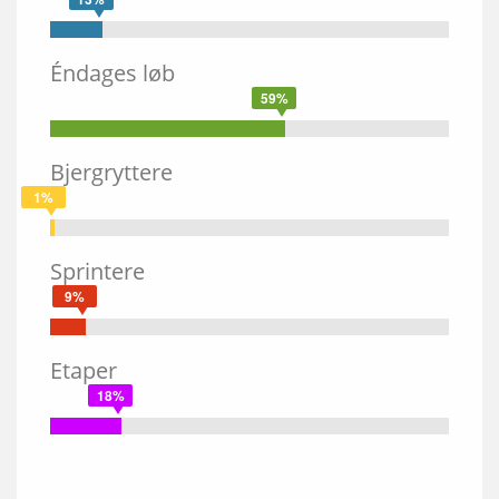
Éndages løb
59%
Bjergryttere
1%
Sprintere
9%
Etaper
18%