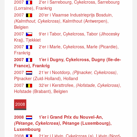
2007
2'er i Sarrebourg, Cykelcross, Sarrebourg
(Lorraine), Frankrig
2007
20'er i Vlaamse Industrieprijs Bosduin,
(Kalmthout, Cykelcross)
, Kalmthout (Antwerpen),
Belgien
2007
9'er i Tabor, Cykelcross, Tabor (Jihocesky
Kraj), Tjekkiet
2007
2'er i Marle, Cykelcross, Marle (Picardie),
Frankrig
2007
1'er i Dugny, Cykelcross, Dugny (Ile-de-
France), Frankrig
2007
21'er i Nootdorp,
(Pijnacker, Cykelcross)
,
Pijnacker (Zuid-Holland), Holland
2007
32'er i Kersttrofee,
(Hofstade, Cykelcross)
,
Hofstade (Brabant), Belgien
2008
2008
1'er i Grand Prix du Nouvel-An,
(Pétange, Cykelcross)
, Pétange (Luxembourg),
Luxembourg
2008
21'er i Liévin, Cykelcross (a), Liévin (Nord-