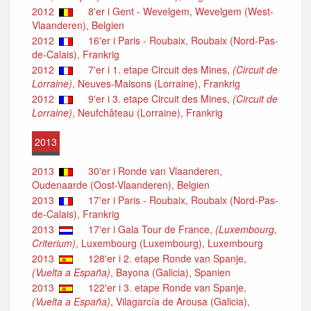
2012
8'er i Gent - Wevelgem, Wevelgem (West-
Vlaanderen), Belgien
2012
16'er i Paris - Roubaix, Roubaix (Nord-Pas-
de-Calais), Frankrig
2012
7'er i 1. etape Circuit des Mines,
(Circuit de
Lorraine)
, Neuves-Maisons (Lorraine), Frankrig
2012
9'er i 3. etape Circuit des Mines,
(Circuit de
Lorraine)
, Neufchâteau (Lorraine), Frankrig
2013
2013
30'er i Ronde van Vlaanderen,
Oudenaarde (Oost-Vlaanderen), Belgien
2013
17'er i Paris - Roubaix, Roubaix (Nord-Pas-
de-Calais), Frankrig
2013
17'er i Gala Tour de France,
(Luxembourg,
Criterium)
, Luxembourg (Luxembourg), Luxembourg
2013
128'er i 2. etape Ronde van Spanje,
(Vuelta a España)
, Bayona (Galicia), Spanien
2013
122'er i 3. etape Ronde van Spanje,
(Vuelta a España)
, Vilagarcía de Arousa (Galicia),