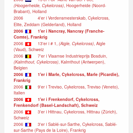
(Hoogerheide, Cykelcross)
, Hoogerheide (Noord-
Brabant), Holland
2006
4'er i Verdensmesterskab, Cykelcross,
Elite, Zeddam (Gelderland), Holland
2006
1'er i Nancray, Nancray (Franche-
Comte), Frankrig
2006
13'er i # 1,
(Aigle, Cykelcross)
, Aigle
(Vaud), Schweiz
2006
7'er i Vlaamse Industrieprijs Bosduin,
(Kalmthout, Cykelcross)
, Kalmthout (Antwerpen),
Belgien
2006
1'er i Marle, Cykelcross, Marle (Picardie),
Frankrig
2006
9'er i Treviso, Cykelcross, Treviso (Veneto),
Italien
2006
1'er i Frenkendorf, Cykelcross,
Frenkendorf (Basel-Landschaft), Schweiz
2006
3'er i Hittnau, Cykelcross, Hittnau (Zürich),
Schweiz
2006
3'er i Sablé-sur-Sarthe, Cykelcross, Sablé-
sur-Sarthe (Pays de la Loire), Frankrig