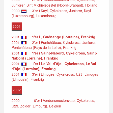
Juniorer, Sint Michielsgestel (Noord-Brabant), Holland
2000
3'er i Kayl, Cykelcross, Juniorer, Kayl
(Luxembourg), Luxembourg
2001
2001
1'er i , Guénange (Lorraine), Frankrig
2001
2'er i Pontchâteau, Cykelcross, Juniorer,
Pontchâteau (Pays de la Loire), Frankrig
2001
1'er i Saint-Nabord, Cykelcross, Saint-
Nabord (Lorraine), Frankrig
2001
1'er i Le Val-d'Ajol, Cykelcross, Le Val-
d'Ajol (Lorraine), Frankrig
2001
3'er i Limoges, Cykelcross, U23, Limoges
(Limousin), Frankrig
2002
2002
10'er i Verdensmesterskab, Cykelcross,
U23, Zolder (Limburg), Belgien