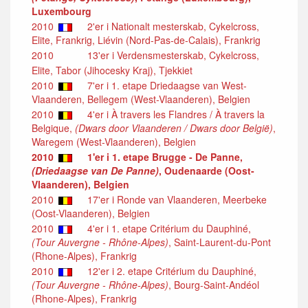
Luxembourg
2010
2'er i Nationalt mesterskab, Cykelcross,
Elite, Frankrig, Liévin (Nord-Pas-de-Calais), Frankrig
2010
13'er i Verdensmesterskab, Cykelcross,
Elite, Tabor (Jihocesky Kraj), Tjekkiet
2010
7'er i 1. etape Driedaagse van West-
Vlaanderen, Bellegem (West-Vlaanderen), Belgien
2010
4'er i À travers les Flandres / À travers la
Belgique,
(Dwars door Vlaanderen / Dwars door België)
,
Waregem (West-Vlaanderen), Belgien
2010
1'er i 1. etape Brugge - De Panne,
(Driedaagse van De Panne)
, Oudenaarde (Oost-
Vlaanderen), Belgien
2010
17'er i Ronde van Vlaanderen, Meerbeke
(Oost-Vlaanderen), Belgien
2010
4'er i 1. etape Critérium du Dauphiné,
(Tour Auvergne - Rhône-Alpes)
, Saint-Laurent-du-Pont
(Rhone-Alpes), Frankrig
2010
12'er i 2. etape Critérium du Dauphiné,
(Tour Auvergne - Rhône-Alpes)
, Bourg-Saint-Andéol
(Rhone-Alpes), Frankrig