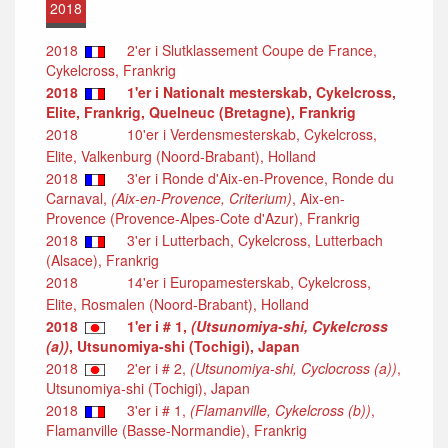
2018
2018
2'er i Slutklassement Coupe de France,
Cykelcross, Frankrig
2018
1'er i Nationalt mesterskab, Cykelcross,
Elite, Frankrig, Quelneuc (Bretagne), Frankrig
2018
10'er i Verdensmesterskab, Cykelcross,
Elite, Valkenburg (Noord-Brabant), Holland
2018
3'er i Ronde d'Aix-en-Provence, Ronde du
Carnaval,
(Aix-en-Provence, Criterium)
, Aix-en-
Provence (Provence-Alpes-Cote d'Azur), Frankrig
2018
3'er i Lutterbach, Cykelcross, Lutterbach
(Alsace), Frankrig
2018
14'er i Europamesterskab, Cykelcross,
Elite, Rosmalen (Noord-Brabant), Holland
2018
1'er i # 1,
(Utsunomiya-shi, Cykelcross
(a))
, Utsunomiya-shi (Tochigi), Japan
2018
2'er i # 2,
(Utsunomiya-shi, Cyclocross (a))
,
Utsunomiya-shi (Tochigi), Japan
2018
3'er i # 1,
(Flamanville, Cykelcross (b))
,
Flamanville (Basse-Normandie), Frankrig