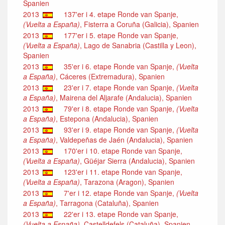
Spanien
2013
137'er i 4. etape Ronde van Spanje,
(Vuelta a España)
, Fisterra a Coruña (Galicia), Spanien
2013
177'er i 5. etape Ronde van Spanje,
(Vuelta a España)
, Lago de Sanabria (Castilla y Leon),
Spanien
2013
35'er i 6. etape Ronde van Spanje,
(Vuelta
a España)
, Cáceres (Extremadura), Spanien
2013
23'er i 7. etape Ronde van Spanje,
(Vuelta
a España)
, Mairena del Aljarafe (Andalucia), Spanien
2013
79'er i 8. etape Ronde van Spanje,
(Vuelta
a España)
, Estepona (Andalucia), Spanien
2013
93'er i 9. etape Ronde van Spanje,
(Vuelta
a España)
, Valdepeñas de Jaén (Andalucia), Spanien
2013
170'er i 10. etape Ronde van Spanje,
(Vuelta a España)
, Güéjar Sierra (Andalucia), Spanien
2013
123'er i 11. etape Ronde van Spanje,
(Vuelta a España)
, Tarazona (Aragon), Spanien
2013
7'er i 12. etape Ronde van Spanje,
(Vuelta
a España)
, Tarragona (Cataluña), Spanien
2013
22'er i 13. etape Ronde van Spanje,
(Vuelta a España)
, Castelldefels (Cataluña), Spanien