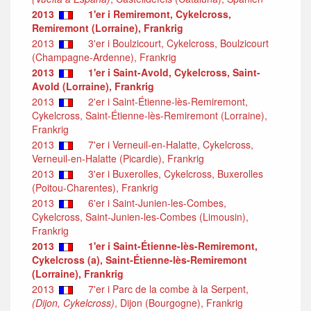
2013
1'er i Remiremont, Cykelcross,
Remiremont (Lorraine), Frankrig
2013
3'er i Boulzicourt, Cykelcross, Boulzicourt
(Champagne-Ardenne), Frankrig
2013
1'er i Saint-Avold, Cykelcross, Saint-
Avold (Lorraine), Frankrig
2013
2'er i Saint-Étienne-lès-Remiremont,
Cykelcross, Saint-Étienne-lès-Remiremont (Lorraine),
Frankrig
2013
7'er i Verneuil-en-Halatte, Cykelcross,
Verneuil-en-Halatte (Picardie), Frankrig
2013
3'er i Buxerolles, Cykelcross, Buxerolles
(Poitou-Charentes), Frankrig
2013
6'er i Saint-Junien-les-Combes,
Cykelcross, Saint-Junien-les-Combes (Limousin),
Frankrig
2013
1'er i Saint-Étienne-lès-Remiremont,
Cykelcross (a), Saint-Étienne-lès-Remiremont
(Lorraine), Frankrig
2013
7'er i Parc de la combe à la Serpent,
(Dijon, Cykelcross)
, Dijon (Bourgogne), Frankrig