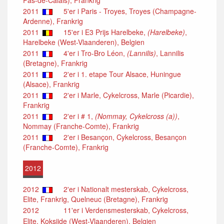
2011
5'er i Paris - Troyes, Troyes (Champagne-
Ardenne), Frankrig
2011
15'er i E3 Prijs Harelbeke,
(Harelbeke)
,
Harelbeke (West-Vlaanderen), Belgien
2011
4'er i Tro-Bro Léon,
(Lannilis)
, Lannilis
(Bretagne), Frankrig
2011
2'er i 1. etape Tour Alsace, Huningue
(Alsace), Frankrig
2011
2'er i Marle, Cykelcross, Marle (Picardie),
Frankrig
2011
2'er i # 1,
(Nommay, Cykelcross (a))
,
Nommay (Franche-Comte), Frankrig
2011
2'er i Besançon, Cykelcross, Besançon
(Franche-Comte), Frankrig
2012
2012
2'er i Nationalt mesterskab, Cykelcross,
Elite, Frankrig, Quelneuc (Bretagne), Frankrig
2012
11'er i Verdensmesterskab, Cykelcross,
Elite, Koksijde (West-Vlaanderen), Belgien