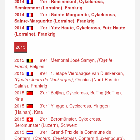
2014
1'er i Remiremont, Cykelcross,
Remiremont (Lorraine), Frankrig
2014
1'er i Sainte-Marguerite, Cykelcross,
Sainte-Marguerite (Lorraine), Frankrig
2014
1'er i Yutz Haute, Cykelcross, Yutz Haute
(Lorraine), Frankrig
2015
2015
6'er i Memorial José Samyn,
(Fayt-le-
Franc)
, Belgien
2015
9'er i 1. etape Vierdaagse van Duinkerken,
(Quatre Jours de Dunkerque)
, Orchies (Nord-Pas-de-
Calais), Frankrig
2015
2'er i Beijing, Cykelcross, Beijing (Beijing),
Kina
2015
3'er i Yinggen, Cyclocross, Yinggen
(Hainan), Kina
2015
2'er i Beromünster, Cykelcross,
Beromünster (Luzern), Schweiz
2015
3'er i Grand-Prix de la Commune de
Contern,
(Contern, Cykelcross)
, Contern (Luxembourg),