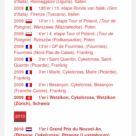
d'Italia)
, Riomaggiore (Liguria), Italien
2009
185'er i 13. etape Ronde van Italië,
(Giro
d'Italia)
, Firenze (Toscana), Italien
2009
10'er i 1. etape Tour of Poland,
(Tour de
Pologne)
, Warszawa (Mazowieckie), Polen
2009
4'er i 4. etape Tour of Poland,
(Tour de
Pologne)
, Rzeszów (Podkarpackie), Polen
2009
13'er i GP de Fourmies,
(Fourmies)
,
Fourmies (Nord-Pas-de-Calais), Frankrig
2009
3'er i Saint-Quentin, Cykelcross, Saint-
Quentin (Picardie), Frankrig
2009
3'er i Marle, Cykelcross, Marle (Picardie),
Frankrig
2009
2'er i Besançon, Cykelcross, Besançon
(Franche-Comte), Frankrig
2009
1'er i Wetzikon, Cykelcross, Wetzikon
(Zürich), Schweiz
2010
2010
1'er i Grand Prix du Nouvel-An,
(Pétange, Cykelcross)
, Pétange (Luxembourg),