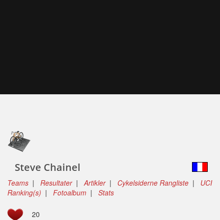
Steve Chainel
Teams
|
Resultater
|
Artikler
|
Cykelsiderne Rangliste
|
UCI
Ranking(s)
|
Fotoalbum
|
Stats
20