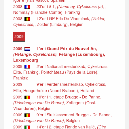
2008
23'er i # 1,
(Nommay, Cykelcross (a))
,
Nommay (Franche-Comte), Frankrig
2008
12'er i GP Eric De Vlaeminck,
(Zolder,
Cykelcross)
, Zolder (Limburg), Belgien
2009
2009
1'er i Grand Prix du Nouvel-An,
(Pétange, Cykelcross)
, Pétange (Luxembourg),
Luxembourg
2009
2'er i Nationalt mesterskab, Cykelcross,
Elite, Frankrig, Pontchâteau (Pays de la Loire),
Frankrig
2009
9'er i Verdensmesterskab, Cykelcross,
Elite, Hoogerheide (Noord-Brabant), Holland
2009
10'er i 1. etape Brugge - De Panne,
(Driedaagse van De Panne)
, Zottegem (Oost-
Vlaanderen), Belgien
2009
9'er i Slutklassement Brugge - De Panne,
(Driedaagse van De Panne)
, Belgien
2009
14'er i 2. etape Ronde van Italië,
(Giro