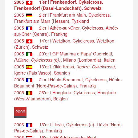
2005
1'er i Frenkendorf, Cykelcross,
Frenkendorf (Basel-Landschaft), Schweiz
2005
2'er i Frankfurt am Main, Cykelcross,
Frankfurt am Main (Hessen), Tyskland
2005
2'er i Athée-sur-Cher, Cykelcross, Athée-
sur-Cher (Centre), Frankrig
2005
14'er i Wetzikon, Cykelcross, Wetzikon
(Zürich), Schweiz
2005
20'er i GP Mamma e Papa' Guerciotti,
(Milano, Cykelcross (b))
, Milano (Lombardia), Italien
2005
13'er i Ziklo Kross,
(Igorre, Cykelcross)
,
Igorre (Pais Vasco), Spanien
2005
2'er i Hénin-Beaumont, Cykelcross, Hénin-
Beaumont (Nord-Pas-de-Calais), Frankrig
2005
26'er i Hooglede, Cykelcross, Hooglede
(West-Vlaanderen), Belgien
2006
2006
13'er i Liévin, Cykelcross (a), Liévin (Nord-
Pas-de-Calais), Frankrig
2006
15'er i GP Adrie van der Poel,