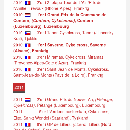
2010
2'er i 2. etape Tour de L'Ain/Prix de
l'Amitié, Trévoux (Rhone-Alpes), Frankrig
2010
1'er i Grand-Prix de la Commune de
Contern,
(Contern, Cykelcross)
, Contern
(Luxembourg), Luxembourg
2010
3'er i Tabor, Cykelcross, Tabor (Jihocesky
Kraj), Tjekkiet
2010
1'er i Saverne, Cykelcross, Saverne
(Alsace), Frankrig
2010
3'er i Miramas, Cykelcross, Miramas
(Provence-Alpes-Cote d'Azur), Frankrig
2010
3'er i Saint-Jean-de-Monts, Cykelcross,
Saint-Jean-de-Monts (Pays de la Loire), Frankrig
2011
2011
2'er i Grand Prix du Nouvel-An,
(Pétange,
Cykelcross)
, Pétange (Luxembourg), Luxembourg
2011
15'er i Verdensmesterskab, Cykelcross,
Elite, Sankt Wendel (Saarland), Tyskland
2011
6'er i GP de Lillers,
(Lillers)
, Lillers (Nord-
Pas-de-Calais), Frankrig