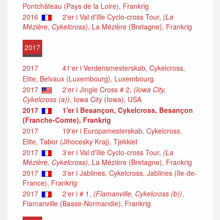
Pontchâteau (Pays de la Loire), Frankrig
2016
2'er i Val d'Ille Cyclo-cross Tour,
(La
Mézière, Cykelcross)
, La Mézière (Bretagne), Frankrig
2017
2017
41'er i Verdensmesterskab, Cykelcross,
Elite, Belvaux (Luxembourg), Luxembourg
2017
2'er i Jingle Cross # 2,
(Iowa City,
Cykelcross (a))
, Iowa City (Iowa), USA
2017
1'er i Besançon, Cykelcross, Besançon
(Franche-Comte), Frankrig
2017
19'er i Europamesterskab, Cykelcross,
Elite, Tabor (Jihocesky Kraj), Tjekkiet
2017
3'er i Val d'Ille Cyclo-cross Tour,
(La
Mézière, Cykelcross)
, La Mézière (Bretagne), Frankrig
2017
3'er i Jablines, Cykelcross, Jablines (Ile-de-
France), Frankrig
2017
2'er i # 1,
(Flamanville, Cykelcross (b))
,
Flamanville (Basse-Normandie), Frankrig