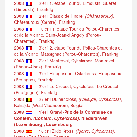
2008
2'er i 1. etape Tour du Limousin, Guéret
(Limousin), Frankrig
2008
2'er i Classic de l'Indre,
(Châteauroux)
,
Châteauroux (Centre), Frankrig
2008
10'er i 1. etape Tour du Poitou-Charentes
et de la Vienne, Saint-Jean-d'Angely (Poitou-
Charentes), Frankrig
2008
3'er i 2. etape Tour du Poitou-Charentes et
de la Vienne, Massignac (Poitou-Charentes), Frankrig
2008
2'er i Montrevel, Cykelcross, Montrevel
(Rhone-Alpes), Frankrig
2008
3'er i Plougasnou, Cykelcross, Plougasnou
(Bretagne), Frankrig
2008
2'er i Le Creusot, Cykelcross, Le Creusot
(Bourgogne), Frankrig
2008
27'er i Duinencross,
(Koksijde, Cykelcross)
,
Koksijde (West-Vlaanderen), Belgien
2008
1'er i Grand-Prix de la Commune de
Contern,
(Contern, Cykelcross)
, Niederanven
(Luxembourg), Luxembourg
2008
18'er i Ziklo Kross,
(Igorre, Cykelcross)
,
Igorre (Pais Vasco), Spanien