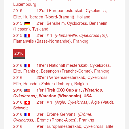
Luxembourg
2015
12'er i Europamesterskab, Cykelcross,
Elite, Huijbergen (Noord-Brabant), Holland
2015
2'er i Bensheim, Cyclocross, Bensheim
(Hessen), Tyskland
2015
2'er i # 1,
(Flamanville, Cykelcross (b))
,
Flamanville (Basse-Normandie), Frankrig
2016
2016
18'er i Nationalt mesterskab, Cykelcross,
Elite, Frankrig, Besançon (Franche-Comte), Frankrig
2016
20'er i Verdensmesterskab, Cykelcross,
Elite, Heusden-Zolder (Limburg), Belgien
2016
1'er i Trek CXC Cup # 1,
(Waterloo,
Cykelcross)
, Waterloo (Wisconsin), USA
2016
2'er i # 1,
(Aigle, Cykelcross)
, Aigle (Vaud),
Schweiz
2016
3'er i Érôme Gervans,
(Érôme,
Cyclocross)
, Érôme (Rhone-Alpes), Frankrig
2016
9'er i Europamesterskab, Cykelcross, Elite,