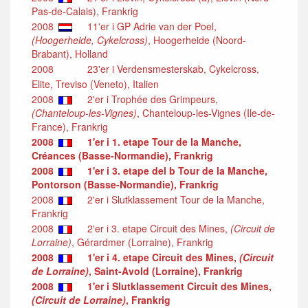
Pas-de-Calais), Frankrig
2008
11'er i GP Adrie van der Poel,
(Hoogerheide, Cykelcross)
, Hoogerheide (Noord-
Brabant), Holland
2008
23'er i Verdensmesterskab, Cykelcross,
Elite, Treviso (Veneto), Italien
2008
2'er i Trophée des Grimpeurs,
(Chanteloup-les-Vignes)
, Chanteloup-les-Vignes (Ile-de-
France), Frankrig
2008
1'er i 1. etape Tour de la Manche,
Créances (Basse-Normandie), Frankrig
2008
1'er i 3. etape del b Tour de la Manche,
Pontorson (Basse-Normandie), Frankrig
2008
2'er i Slutklassement Tour de la Manche,
Frankrig
2008
2'er i 3. etape Circuit des Mines,
(Circuit de
Lorraine)
, Gérardmer (Lorraine), Frankrig
2008
1'er i 4. etape Circuit des Mines,
(Circuit
de Lorraine)
, Saint-Avold (Lorraine), Frankrig
2008
1'er i Slutklassement Circuit des Mines,
(Circuit de Lorraine)
, Frankrig