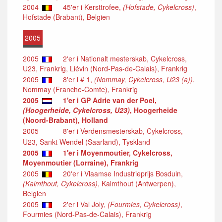
2004
45'er i Kersttrofee,
(Hofstade, Cykelcross)
,
Hofstade (Brabant), Belgien
2005
2005
2'er i Nationalt mesterskab, Cykelcross,
U23, Frankrig, Liévin (Nord-Pas-de-Calais), Frankrig
2005
8'er i # 1,
(Nommay, Cykelcross, U23 (a))
,
Nommay (Franche-Comte), Frankrig
2005
1'er i GP Adrie van der Poel,
(Hoogerheide, Cykelcross, U23)
, Hoogerheide
(Noord-Brabant), Holland
2005
8'er i Verdensmesterskab, Cykelcross,
U23, Sankt Wendel (Saarland), Tyskland
2005
1'er i Moyenmoutier, Cykelcross,
Moyenmoutier (Lorraine), Frankrig
2005
20'er i Vlaamse Industrieprijs Bosduin,
(Kalmthout, Cykelcross)
, Kalmthout (Antwerpen),
Belgien
2005
2'er i Val Joly,
(Fourmies, Cykelcross)
,
Fourmies (Nord-Pas-de-Calais), Frankrig