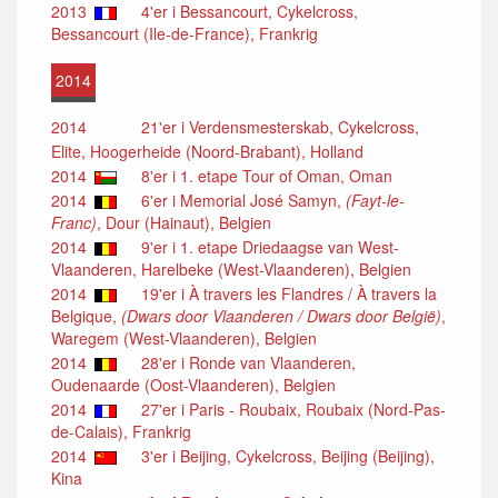
2013
4'er i Bessancourt, Cykelcross,
Bessancourt (Ile-de-France), Frankrig
2014
2014
21'er i Verdensmesterskab, Cykelcross,
Elite, Hoogerheide (Noord-Brabant), Holland
2014
8'er i 1. etape Tour of Oman, Oman
2014
6'er i Memorial José Samyn,
(Fayt-le-
Franc)
, Dour (Hainaut), Belgien
2014
9'er i 1. etape Driedaagse van West-
Vlaanderen, Harelbeke (West-Vlaanderen), Belgien
2014
19'er i À travers les Flandres / À travers la
Belgique,
(Dwars door Vlaanderen / Dwars door België)
,
Waregem (West-Vlaanderen), Belgien
2014
28'er i Ronde van Vlaanderen,
Oudenaarde (Oost-Vlaanderen), Belgien
2014
27'er i Paris - Roubaix, Roubaix (Nord-Pas-
de-Calais), Frankrig
2014
3'er i Beijing, Cykelcross, Beijing (Beijing),
Kina