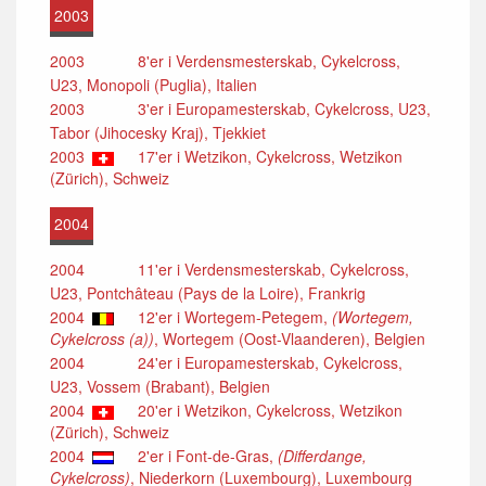
2003
2003
8'er i Verdensmesterskab, Cykelcross,
U23, Monopoli (Puglia), Italien
2003
3'er i Europamesterskab, Cykelcross, U23,
Tabor (Jihocesky Kraj), Tjekkiet
2003
17'er i Wetzikon, Cykelcross, Wetzikon
(Zürich), Schweiz
2004
2004
11'er i Verdensmesterskab, Cykelcross,
U23, Pontchâteau (Pays de la Loire), Frankrig
2004
12'er i Wortegem-Petegem,
(Wortegem,
Cykelcross (a))
, Wortegem (Oost-Vlaanderen), Belgien
2004
24'er i Europamesterskab, Cykelcross,
U23, Vossem (Brabant), Belgien
2004
20'er i Wetzikon, Cykelcross, Wetzikon
(Zürich), Schweiz
2004
2'er i Font-de-Gras,
(Differdange,
Cykelcross)
, Niederkorn (Luxembourg), Luxembourg