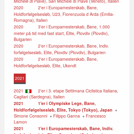
Michele di Piave)
, San Michele di Piave (Veneto), Italien
2020
2'er i Europamesterskab, Bane,
Holdforfølgelsesløb, U23, Fiorenzuola d Arda (Emilia-
Romagna), Italien
2020
3'er i Europamesterskab, Bane, 1.000
meter på tid med fast start, Elite, Plovdiv (Plovdiv),
Bulgarien
2020
2'er i Europamesterskab, Bane, Indiv.
forfølgelsesløb, Elite, Plovdiv (Plovdiv), Bulgarien
2020
2'er i Europamesterskab, Bane,
Holdforfølgelsesløb, Elite, Ukendt
2021
2021
2'er i 3. etape Settimana Ciclistica Italiana,
Cagliari (Sardegna), Italien
2021
1'er i Olympiske Lege, Bane,
Holdforfølgelsesløb, Elite, Tokyo (Tokyo), Japan
+
Simone Consonni
+
Filippo Ganna
+
Francesco
Lamon
2021
1'er i Europamesterskab, Bane, Indiv.