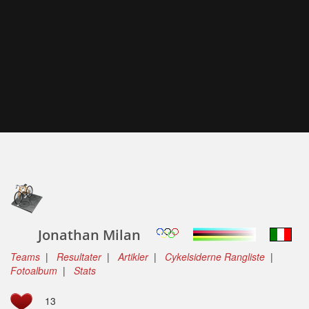
Jonathan Milan
Teams
|
Resultater
|
Artikler
|
Cykelsiderne Rangliste
|
Fotoalbum
|
Stats
13