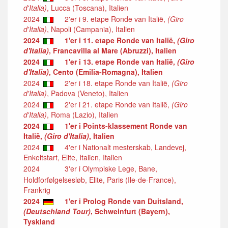
d'Italia)
, Lucca (Toscana), Italien
2024
2'er i 9. etape Ronde van Italië,
(Giro
d'Italia)
, Napoli (Campania), Italien
2024
1'er i 11. etape Ronde van Italië,
(Giro
d'Italia)
, Francavilla al Mare (Abruzzi), Italien
2024
1'er i 13. etape Ronde van Italië,
(Giro
d'Italia)
, Cento (Emilia-Romagna), Italien
2024
2'er i 18. etape Ronde van Italië,
(Giro
d'Italia)
, Padova (Veneto), Italien
2024
2'er i 21. etape Ronde van Italië,
(Giro
d'Italia)
, Roma (Lazio), Italien
2024
1'er i Points-klassement Ronde van
Italië,
(Giro d'Italia)
, Italien
2024
4'er i Nationalt mesterskab, Landevej,
Enkeltstart, Elite, Italien, Italien
2024
3'er i Olympiske Lege, Bane,
Holdforfølgelsesløb, Elite, Paris (Ile-de-France),
Frankrig
2024
1'er i Prolog Ronde van Duitsland,
(Deutschland Tour)
, Schweinfurt (Bayern),
Tyskland