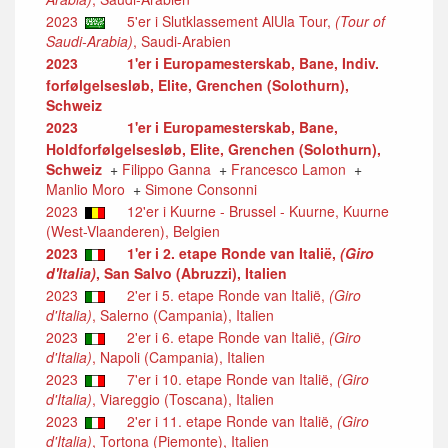
2023
5'er i Slutklassement AlUla Tour,
(Tour of
Saudi-Arabia)
, Saudi-Arabien
2023
1'er i Europamesterskab, Bane, Indiv.
forfølgelsesløb, Elite, Grenchen (Solothurn),
Schweiz
2023
1'er i Europamesterskab, Bane,
Holdforfølgelsesløb, Elite, Grenchen (Solothurn),
Schweiz
+
Filippo Ganna
+
Francesco Lamon
+
Manlio Moro
+
Simone Consonni
2023
12'er i Kuurne - Brussel - Kuurne, Kuurne
(West-Vlaanderen), Belgien
2023
1'er i 2. etape Ronde van Italië,
(Giro
d'Italia)
, San Salvo (Abruzzi), Italien
2023
2'er i 5. etape Ronde van Italië,
(Giro
d'Italia)
, Salerno (Campania), Italien
2023
2'er i 6. etape Ronde van Italië,
(Giro
d'Italia)
, Napoli (Campania), Italien
2023
7'er i 10. etape Ronde van Italië,
(Giro
d'Italia)
, Viareggio (Toscana), Italien
2023
2'er i 11. etape Ronde van Italië,
(Giro
d'Italia)
, Tortona (Piemonte), Italien