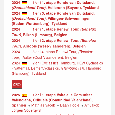
2024
1'er i 1. etape Ronde van Duitsland,
(Deutschland Tour)
, Heilbronn (Bayern), Tyskland
2024
1'er i 3. etape Ronde van Duitsland,
(Deutschland Tour)
, Villingen-Schwenningen
(Baden-Wurttemberg), Tyskland
2024
1'er i 1. etape Renewi Tour,
(Benelux
Tour)
, Bilzen (Limburg), Belgien
2024
1'er i 3. etape Renewi Tour,
(Benelux
Tour)
, Ardooie (West-Vlaanderen), Belgien
2024
8'er i 4. etape Renewi Tour,
(Benelux
Tour)
, Aalter (Oost-Vlaanderen), Belgien
2024
2'er i Cyclassics Hamburg, HEW Cyclassics
- Vattenfall, BemerCyclassics,
(Hamburg (a))
, Hamburg
(Hamburg), Tyskland
2025
2025
1'er i 1. etape Volta a la Comunitat
Valenciana, Orihuela (Comunidad Valenciana),
Spanien
+
Mathias Vacek
+
Daan Hoole
+
Alf Jakob
Jörgen Söderqvist