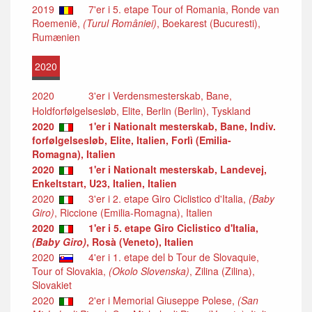
2019
7'er i 5. etape Tour of Romania, Ronde van
Roemenië,
(Turul României)
, Boekarest (Bucuresti),
Rumænien
2020
2020
3'er i Verdensmesterskab, Bane,
Holdforfølgelsesløb, Elite, Berlin (Berlin), Tyskland
2020
1'er i Nationalt mesterskab, Bane, Indiv.
forfølgelsesløb, Elite, Italien, Forlì (Emilia-
Romagna), Italien
2020
1'er i Nationalt mesterskab, Landevej,
Enkeltstart, U23, Italien, Italien
2020
3'er i 2. etape Giro Ciclistico d'Italia,
(Baby
Giro)
, Riccione (Emilia-Romagna), Italien
2020
1'er i 5. etape Giro Ciclistico d'Italia,
(Baby Giro)
, Rosà (Veneto), Italien
2020
4'er i 1. etape del b Tour de Slovaquie,
Tour of Slovakia,
(Okolo Slovenska)
, Zilina (Zilina),
Slovakiet
2020
2'er i Memorial Giuseppe Polese,
(San