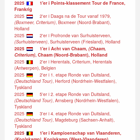
2025
1'er i Points-klassement Tour de France,
Frankrig
2025
2'er i Daags na de Tour vanaf 1979,
(Boxmeer, Criterium)
, Boxmeer (Noord-Brabant),
Holland
2025
2'er i Profronde van Surhuisterveen,
(Surhuisterveen)
, Surhuisterveen (Friesland), Holland
2025
1'er i Acht van Chaam,
(Chaam,
Criterium)
, Chaam (Noord-Brabant), Holland
2025
2'er i Herentals, Criterium, Herentals
(Antwerpen), Belgien
2025
2'er i 1. etape Ronde van Duitsland,
(Deutschland Tour)
, Herford (Nordrhein-Westfalen),
Tyskland
2025
5'er i 2. etape Ronde van Duitsland,
(Deutschland Tour)
, Arnsberg (Nordrhein-Westfalen),
Tyskland
2025
3'er i 4. etape Ronde van Duitsland,
(Deutschland Tour)
, Magdeburg (Sachsen-Anhalt),
Tyskland
2025
1'er i Kampioenschap van Vlaanderen,
(Koolskamp)
, Koolskamp (West-Vlaanderen),