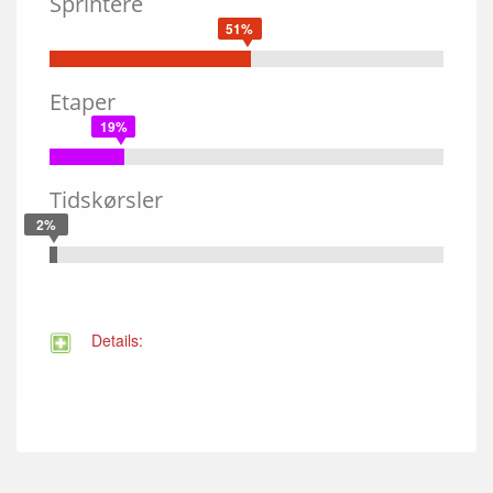
Sprintere
51%
Etaper
19%
Tidskørsler
2%
Details: