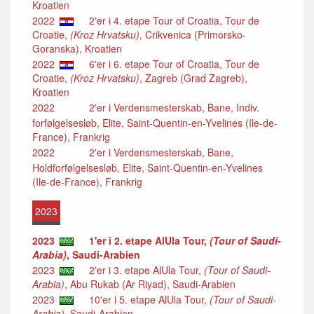
Kroatien
2022
2'er i 4. etape Tour of Croatia, Tour de
Croatie,
(Kroz Hrvatsku)
, Crikvenica (Primorsko-
Goranska), Kroatien
2022
6'er i 6. etape Tour of Croatia, Tour de
Croatie,
(Kroz Hrvatsku)
, Zagreb (Grad Zagreb),
Kroatien
2022
2'er i Verdensmesterskab, Bane, Indiv.
forfølgelsesløb, Elite, Saint-Quentin-en-Yvelines (Ile-de-
France), Frankrig
2022
2'er i Verdensmesterskab, Bane,
Holdforfølgelsesløb, Elite, Saint-Quentin-en-Yvelines
(Ile-de-France), Frankrig
2023
2023
1'er i 2. etape AlUla Tour,
(Tour of Saudi-
Arabia)
, Saudi-Arabien
2023
2'er i 3. etape AlUla Tour,
(Tour of Saudi-
Arabia)
, Abu Rukab (Ar Riyad), Saudi-Arabien
2023
10'er i 5. etape AlUla Tour,
(Tour of Saudi-
Arabia)
, Saudi-Arabien