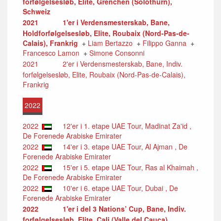
forfølgelsesløb, Elite, Grenchen (Solothurn),
Schweiz
2021
1'er i Verdensmesterskab, Bane,
Holdforfølgelsesløb, Elite, Roubaix (Nord-Pas-de-
Calais), Frankrig
+
Liam Bertazzo
+
Filippo Ganna
+
Francesco Lamon
+
Simone Consonni
2021
2'er i Verdensmesterskab, Bane, Indiv.
forfølgelsesløb, Elite, Roubaix (Nord-Pas-de-Calais),
Frankrig
2022
2022
12'er i 1. etape UAE Tour, Madinat Za'id ,
De Forenede Arabiske Emirater
2022
14'er i 3. etape UAE Tour, Al Ajman , De
Forenede Arabiske Emirater
2022
15'er i 5. etape UAE Tour, Ras al Khaimah ,
De Forenede Arabiske Emirater
2022
10'er i 6. etape UAE Tour, Dubai , De
Forenede Arabiske Emirater
2022
1'er i del 3 Nations’ Cup, Bane, Indiv.
forfølgelsesløb, Elite, Cali (Valle del Cauca),