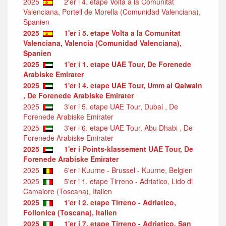
2025
2'er i 4. etape Volta a la Comunitat
Valenciana, Portell de Morella (Comunidad Valenciana),
Spanien
2025
1'er i 5. etape Volta a la Comunitat
Valenciana, Valencia (Comunidad Valenciana),
Spanien
2025
1'er i 1. etape UAE Tour, De Forenede
Arabiske Emirater
2025
1'er i 4. etape UAE Tour, Umm al Qaiwain
, De Forenede Arabiske Emirater
2025
3'er i 5. etape UAE Tour, Dubai , De
Forenede Arabiske Emirater
2025
3'er i 6. etape UAE Tour, Abu Dhabi , De
Forenede Arabiske Emirater
2025
1'er i Points-klassement UAE Tour, De
Forenede Arabiske Emirater
2025
6'er i Kuurne - Brussel - Kuurne, Belgien
2025
5'er i 1. etape Tirreno - Adriatico, Lido di
Camaiore (Toscana), Italien
2025
1'er i 2. etape Tirreno - Adriatico,
Follonica (Toscana), Italien
2025
1'er i 7. etape Tirreno - Adriatico, San