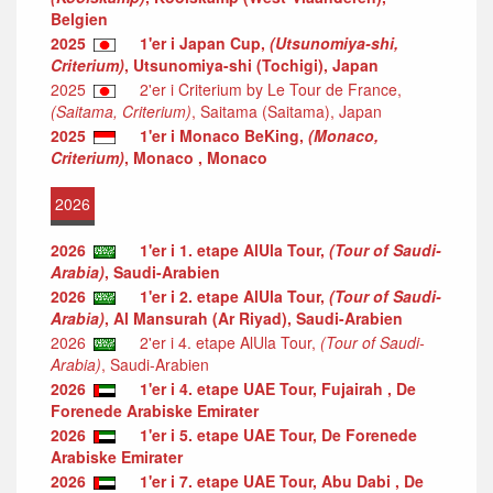
Belgien
2025
1'er i Japan Cup,
(Utsunomiya-shi,
Criterium)
, Utsunomiya-shi (Tochigi), Japan
2025
2'er i Criterium by Le Tour de France,
(Saitama, Criterium)
, Saitama (Saitama), Japan
2025
1'er i Monaco BeKing,
(Monaco,
Criterium)
, Monaco , Monaco
2026
2026
1'er i 1. etape AlUla Tour,
(Tour of Saudi-
Arabia)
, Saudi-Arabien
2026
1'er i 2. etape AlUla Tour,
(Tour of Saudi-
Arabia)
, Al Mansurah (Ar Riyad), Saudi-Arabien
2026
2'er i 4. etape AlUla Tour,
(Tour of Saudi-
Arabia)
, Saudi-Arabien
2026
1'er i 4. etape UAE Tour, Fujairah , De
Forenede Arabiske Emirater
2026
1'er i 5. etape UAE Tour, De Forenede
Arabiske Emirater
2026
1'er i 7. etape UAE Tour, Abu Dabi , De