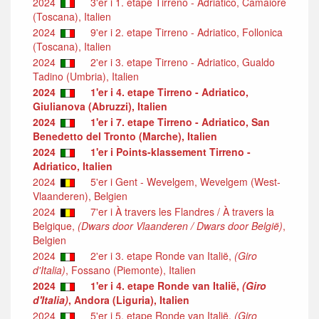
2024
3'er i 1. etape Tirreno - Adriatico, Camaiore
(Toscana), Italien
2024
9'er i 2. etape Tirreno - Adriatico, Follonica
(Toscana), Italien
2024
2'er i 3. etape Tirreno - Adriatico, Gualdo
Tadino (Umbria), Italien
2024
1'er i 4. etape Tirreno - Adriatico,
Giulianova (Abruzzi), Italien
2024
1'er i 7. etape Tirreno - Adriatico, San
Benedetto del Tronto (Marche), Italien
2024
1'er i Points-klassement Tirreno -
Adriatico, Italien
2024
5'er i Gent - Wevelgem, Wevelgem (West-
Vlaanderen), Belgien
2024
7'er i À travers les Flandres / À travers la
Belgique,
(Dwars door Vlaanderen / Dwars door België)
,
Belgien
2024
2'er i 3. etape Ronde van Italië,
(Giro
d'Italia)
, Fossano (Piemonte), Italien
2024
1'er i 4. etape Ronde van Italië,
(Giro
d'Italia)
, Andora (Liguria), Italien
2024
5'er i 5. etape Ronde van Italië,
(Giro