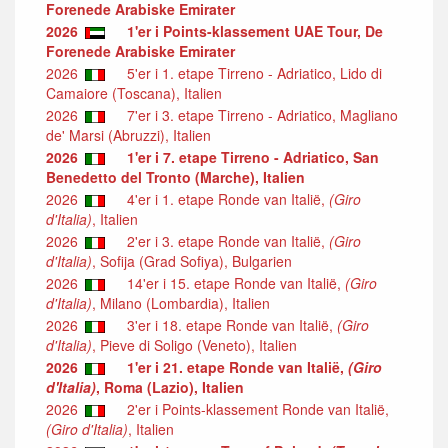
Forenede Arabiske Emirater
2026
1'er i Points-klassement UAE Tour, De
Forenede Arabiske Emirater
2026
5'er i 1. etape Tirreno - Adriatico, Lido di
Camaiore (Toscana), Italien
2026
7'er i 3. etape Tirreno - Adriatico, Magliano
de' Marsi (Abruzzi), Italien
2026
1'er i 7. etape Tirreno - Adriatico, San
Benedetto del Tronto (Marche), Italien
2026
4'er i 1. etape Ronde van Italië,
(Giro
d'Italia)
, Italien
2026
2'er i 3. etape Ronde van Italië,
(Giro
d'Italia)
, Sofija (Grad Sofiya), Bulgarien
2026
14'er i 15. etape Ronde van Italië,
(Giro
d'Italia)
, Milano (Lombardia), Italien
2026
3'er i 18. etape Ronde van Italië,
(Giro
d'Italia)
, Pieve di Soligo (Veneto), Italien
2026
1'er i 21. etape Ronde van Italië,
(Giro
d'Italia)
, Roma (Lazio), Italien
2026
2'er i Points-klassement Ronde van Italië,
(Giro d'Italia)
, Italien