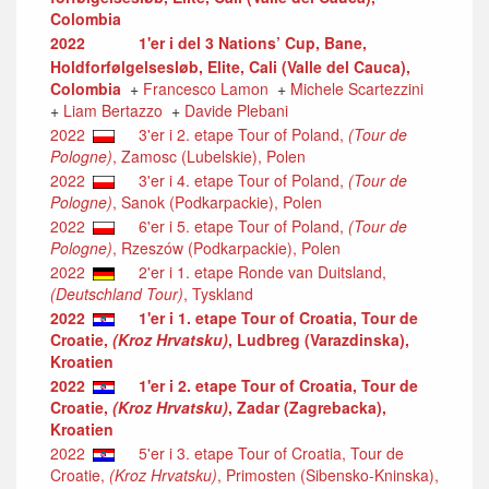
Colombia
2022
1'er i del 3 Nations’ Cup, Bane,
Holdforfølgelsesløb, Elite, Cali (Valle del Cauca),
Colombia
+
Francesco Lamon
+
Michele Scartezzini
+
Liam Bertazzo
+
Davide Plebani
2022
3'er i 2. etape Tour of Poland,
(Tour de
Pologne)
, Zamosc (Lubelskie), Polen
2022
3'er i 4. etape Tour of Poland,
(Tour de
Pologne)
, Sanok (Podkarpackie), Polen
2022
6'er i 5. etape Tour of Poland,
(Tour de
Pologne)
, Rzeszów (Podkarpackie), Polen
2022
2'er i 1. etape Ronde van Duitsland,
(Deutschland Tour)
, Tyskland
2022
1'er i 1. etape Tour of Croatia, Tour de
Croatie,
(Kroz Hrvatsku)
, Ludbreg (Varazdinska),
Kroatien
2022
1'er i 2. etape Tour of Croatia, Tour de
Croatie,
(Kroz Hrvatsku)
, Zadar (Zagrebacka),
Kroatien
2022
5'er i 3. etape Tour of Croatia, Tour de
Croatie,
(Kroz Hrvatsku)
, Primosten (Sibensko-Kninska),