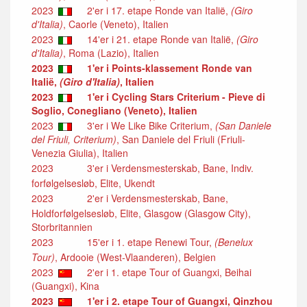
2023
2'er i 17. etape Ronde van Italië,
(Giro
d'Italia)
, Caorle (Veneto), Italien
2023
14'er i 21. etape Ronde van Italië,
(Giro
d'Italia)
, Roma (Lazio), Italien
2023
1'er i Points-klassement Ronde van
Italië,
(Giro d'Italia)
, Italien
2023
1'er i Cycling Stars Criterium - Pieve di
Soglio, Conegliano (Veneto), Italien
2023
3'er i We Like Bike Criterium,
(San Daniele
del Friuli, Criterium)
, San Daniele del Friuli (Friuli-
Venezia Giulia), Italien
2023
3'er i Verdensmesterskab, Bane, Indiv.
forfølgelsesløb, Elite, Ukendt
2023
2'er i Verdensmesterskab, Bane,
Holdforfølgelsesløb, Elite, Glasgow (Glasgow City),
Storbritannien
2023
15'er i 1. etape Renewi Tour,
(Benelux
Tour)
, Ardooie (West-Vlaanderen), Belgien
2023
2'er i 1. etape Tour of Guangxi, Beihai
(Guangxi), Kina
2023
1'er i 2. etape Tour of Guangxi, Qinzhou