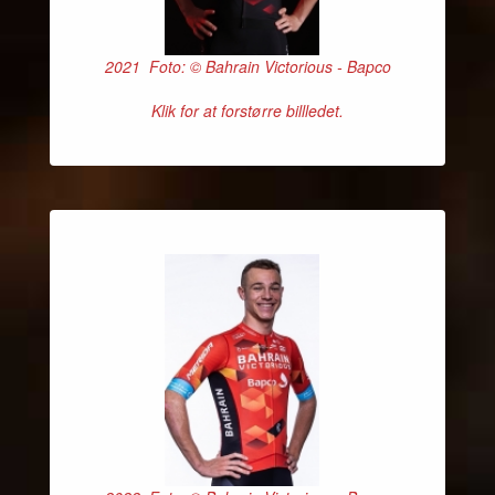
2021 Foto: © Bahrain Victorious - Bapco
Klik for at forstørre billledet.