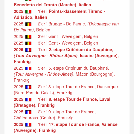
Benedetto del Tronto (Marche), Italien
2025
1'er i Points-klassement Tirreno -
Adriatico, Italien
2025
2'er i Brugge - De Panne,
(Driedaagse van
De Panne)
, Belgien
2025
3'er i Gent - Wevelgem, Belgien
2025
3'er i Gent - Wevelgem, Belgien
2025
1'er i 2. etape Critérium du Dauphiné,
(Tour Auvergne - Rhône-Alpes)
, Issoire (Auvergne),
Frankrig
2025
5'er i 5. etape Critérium du Dauphiné,
(Tour Auvergne - Rhône-Alpes)
, Mâcon (Bourgogne),
Frankrig
2025
2'er i 3. etape Tour de France, Dunkerque
(Nord-Pas-de-Calais), Frankrig
2025
1'er i 8. etape Tour de France, Laval
(Bretagne), Frankrig
2025
2'er i 9. etape Tour de France,
Châteauroux (Centre), Frankrig
2025
1'er i 17. etape Tour de France, Valence
(Auvergne), Frankrig