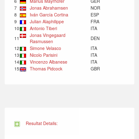
6
Marius Mayrhofer
GER
7
Jonas Abrahamsen
NOR
8
Iván García Cortina
ESP
9
Julian Alaphilippe
FRA
10
Antonio Tiberi
ITA
Jonas Vingegaard
11
DEN
Rasmussen
12
Simone Velasco
ITA
13
Nicolo Parisini
ITA
14
Vincenzo Albanese
ITA
15
Thomas Pidcock
GBR
Resultat Details: