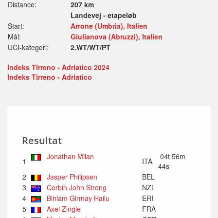
Distance:
207 km
Landevej - etapeløb
Start:
Arrone (Umbria), Italien
Mål:
Giulianova (Abruzzi), Italien
UCI-kategori:
2.WT/WT/PT
Indeks Tirreno - Adriatico 2024
Indeks Tirreno - Adriatico
Resultat
Jonathan Milan
04t 56m
1
ITA
44s
2
Jasper Philipsen
BEL
3
Corbin John Strong
NZL
4
Biniam Girmay Hailu
ERI
5
Axel Zingle
FRA