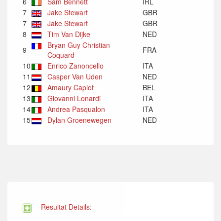
6
Sam Bennett
IRL
7
Jake Stewart
GBR
7
Jake Stewart
GBR
8
Tim Van Dijke
NED
Bryan Guy Christian
9
FRA
Coquard
10
Enrico Zanoncello
ITA
11
Casper Van Uden
NED
12
Amaury Capiot
BEL
13
Giovanni Lonardi
ITA
14
Andrea Pasqualon
ITA
15
Dylan Groenewegen
NED
Resultat Details: