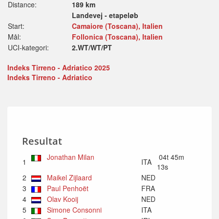
Distance:
189 km
Landevej - etapeløb
Start:
Camaiore (Toscana), Italien
Mål:
Follonica (Toscana), Italien
UCI-kategori:
2.WT/WT/PT
Indeks Tirreno - Adriatico 2025
Indeks Tirreno - Adriatico
Resultat
Jonathan Milan
04t 45m
1
ITA
13s
2
Maikel Zijlaard
NED
3
Paul Penhoët
FRA
4
Olav Kooij
NED
5
Simone Consonni
ITA