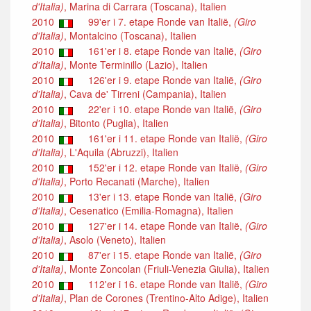
d'Italia)
, Marina di Carrara (Toscana), Italien
2010
99'er i 7. etape Ronde van Italië,
(Giro
d'Italia)
, Montalcino (Toscana), Italien
2010
161'er i 8. etape Ronde van Italië,
(Giro
d'Italia)
, Monte Terminillo (Lazio), Italien
2010
126'er i 9. etape Ronde van Italië,
(Giro
d'Italia)
, Cava de' Tirreni (Campania), Italien
2010
22'er i 10. etape Ronde van Italië,
(Giro
d'Italia)
, Bitonto (Puglia), Italien
2010
161'er i 11. etape Ronde van Italië,
(Giro
d'Italia)
, L'Aquila (Abruzzi), Italien
2010
152'er i 12. etape Ronde van Italië,
(Giro
d'Italia)
, Porto Recanati (Marche), Italien
2010
13'er i 13. etape Ronde van Italië,
(Giro
d'Italia)
, Cesenatico (Emilia-Romagna), Italien
2010
127'er i 14. etape Ronde van Italië,
(Giro
d'Italia)
, Asolo (Veneto), Italien
2010
87'er i 15. etape Ronde van Italië,
(Giro
d'Italia)
, Monte Zoncolan (Friuli-Venezia Giulia), Italien
2010
112'er i 16. etape Ronde van Italië,
(Giro
d'Italia)
, Plan de Corones (Trentino-Alto Adige), Italien