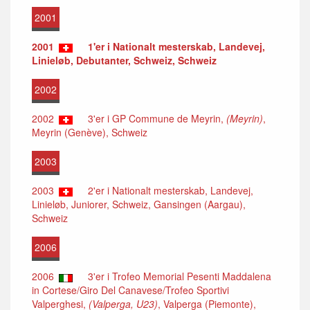
2001
2001
1'er i Nationalt mesterskab, Landevej,
Linieløb, Debutanter, Schweiz, Schweiz
2002
2002
3'er i GP Commune de Meyrin,
(Meyrin)
,
Meyrin (Genève), Schweiz
2003
2003
2'er i Nationalt mesterskab, Landevej,
Linieløb, Juniorer, Schweiz, Gansingen (Aargau),
Schweiz
2006
2006
3'er i Trofeo Memorial Pesenti Maddalena
in Cortese/Giro Del Canavese/Trofeo Sportivi
Valperghesi,
(Valperga, U23)
, Valperga (Piemonte),