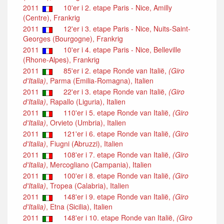
2011
10'er i 2. etape Paris - Nice, Amilly
(Centre), Frankrig
2011
12'er i 3. etape Paris - Nice, Nuits-Saint-
Georges (Bourgogne), Frankrig
2011
10'er i 4. etape Paris - Nice, Belleville
(Rhone-Alpes), Frankrig
2011
85'er i 2. etape Ronde van Italië,
(Giro
d'Italia)
, Parma (Emilia-Romagna), Italien
2011
22'er i 3. etape Ronde van Italië,
(Giro
d'Italia)
, Rapallo (Liguria), Italien
2011
110'er i 5. etape Ronde van Italië,
(Giro
d'Italia)
, Orvieto (Umbria), Italien
2011
121'er i 6. etape Ronde van Italië,
(Giro
d'Italia)
, Fiugni (Abruzzi), Italien
2011
108'er i 7. etape Ronde van Italië,
(Giro
d'Italia)
, Mercogliano (Campania), Italien
2011
100'er i 8. etape Ronde van Italië,
(Giro
d'Italia)
, Tropea (Calabria), Italien
2011
148'er i 9. etape Ronde van Italië,
(Giro
d'Italia)
, Etna (Sicilia), Italien
2011
148'er i 10. etape Ronde van Italië,
(Giro