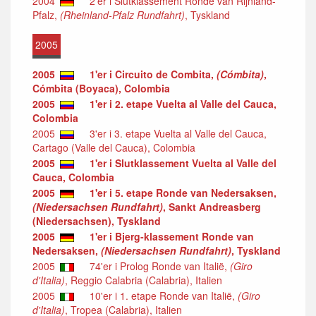
2004
2'er i Slutklassement Ronde van Rijnland-
Pfalz,
(Rheinland-Pfalz Rundfahrt)
, Tyskland
2005
2005
1'er i Circuito de Combita,
(Cómbita)
,
Cómbita (Boyaca), Colombia
2005
1'er i 2. etape Vuelta al Valle del Cauca,
Colombia
2005
3'er i 3. etape Vuelta al Valle del Cauca,
Cartago (Valle del Cauca), Colombia
2005
1'er i Slutklassement Vuelta al Valle del
Cauca, Colombia
2005
1'er i 5. etape Ronde van Nedersaksen,
(Niedersachsen Rundfahrt)
, Sankt Andreasberg
(Niedersachsen), Tyskland
2005
1'er i Bjerg-klassement Ronde van
Nedersaksen,
(Niedersachsen Rundfahrt)
, Tyskland
2005
74'er i Prolog Ronde van Italië,
(Giro
d'Italia)
, Reggio Calabria (Calabria), Italien
2005
10'er i 1. etape Ronde van Italië,
(Giro
d'Italia)
, Tropea (Calabria), Italien