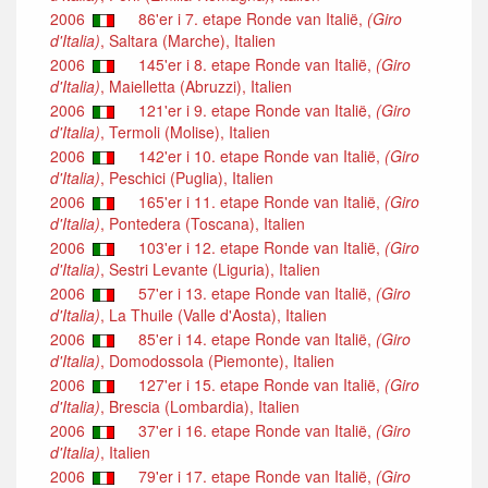
2006
86'er i 7. etape Ronde van Italië,
(Giro
d'Italia)
, Saltara (Marche), Italien
2006
145'er i 8. etape Ronde van Italië,
(Giro
d'Italia)
, Maielletta (Abruzzi), Italien
2006
121'er i 9. etape Ronde van Italië,
(Giro
d'Italia)
, Termoli (Molise), Italien
2006
142'er i 10. etape Ronde van Italië,
(Giro
d'Italia)
, Peschici (Puglia), Italien
2006
165'er i 11. etape Ronde van Italië,
(Giro
d'Italia)
, Pontedera (Toscana), Italien
2006
103'er i 12. etape Ronde van Italië,
(Giro
d'Italia)
, Sestri Levante (Liguria), Italien
2006
57'er i 13. etape Ronde van Italië,
(Giro
d'Italia)
, La Thuile (Valle d'Aosta), Italien
2006
85'er i 14. etape Ronde van Italië,
(Giro
d'Italia)
, Domodossola (Piemonte), Italien
2006
127'er i 15. etape Ronde van Italië,
(Giro
d'Italia)
, Brescia (Lombardia), Italien
2006
37'er i 16. etape Ronde van Italië,
(Giro
d'Italia)
, Italien
2006
79'er i 17. etape Ronde van Italië,
(Giro