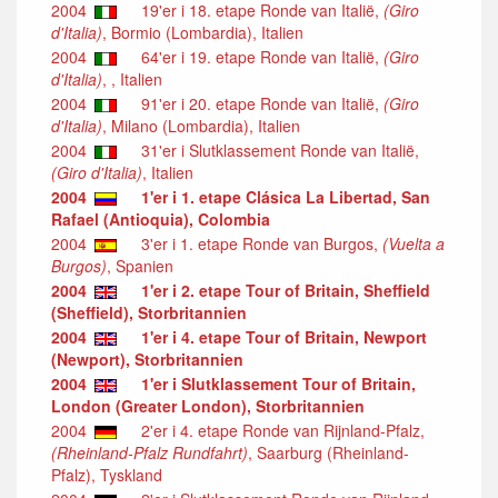
2004
19'er i 18. etape Ronde van Italië,
(Giro
d'Italia)
, Bormio (Lombardia), Italien
2004
64'er i 19. etape Ronde van Italië,
(Giro
d'Italia)
, , Italien
2004
91'er i 20. etape Ronde van Italië,
(Giro
d'Italia)
, Milano (Lombardia), Italien
2004
31'er i Slutklassement Ronde van Italië,
(Giro d'Italia)
, Italien
2004
1'er i 1. etape Clásica La Libertad, San
Rafael (Antioquia), Colombia
2004
3'er i 1. etape Ronde van Burgos,
(Vuelta a
Burgos)
, Spanien
2004
1'er i 2. etape Tour of Britain, Sheffield
(Sheffield), Storbritannien
2004
1'er i 4. etape Tour of Britain, Newport
(Newport), Storbritannien
2004
1'er i Slutklassement Tour of Britain,
London (Greater London), Storbritannien
2004
2'er i 4. etape Ronde van Rijnland-Pfalz,
(Rheinland-Pfalz Rundfahrt)
, Saarburg (Rheinland-
Pfalz), Tyskland