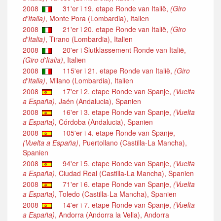
2008
31'er i 19. etape Ronde van Italië,
(Giro
d'Italia)
, Monte Pora (Lombardia), Italien
2008
21'er i 20. etape Ronde van Italië,
(Giro
d'Italia)
, Tirano (Lombardia), Italien
2008
20'er i Slutklassement Ronde van Italië,
(Giro d'Italia)
, Italien
2008
115'er i 21. etape Ronde van Italië,
(Giro
d'Italia)
, Milano (Lombardia), Italien
2008
17'er i 2. etape Ronde van Spanje,
(Vuelta
a España)
, Jaén (Andalucia), Spanien
2008
16'er i 3. etape Ronde van Spanje,
(Vuelta
a España)
, Córdoba (Andalucia), Spanien
2008
105'er i 4. etape Ronde van Spanje,
(Vuelta a España)
, Puertollano (Castilla-La Mancha),
Spanien
2008
94'er i 5. etape Ronde van Spanje,
(Vuelta
a España)
, Ciudad Real (Castilla-La Mancha), Spanien
2008
71'er i 6. etape Ronde van Spanje,
(Vuelta
a España)
, Toledo (Castilla-La Mancha), Spanien
2008
14'er i 7. etape Ronde van Spanje,
(Vuelta
a España)
, Andorra (Andorra la Vella), Andorra