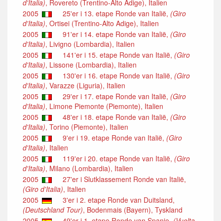
d'Italia)
, Rovereto (Trentino-Alto Adige), Italien
2005
25'er i 13. etape Ronde van Italië,
(Giro
d'Italia)
, Ortisei (Trentino-Alto Adige), Italien
2005
91'er i 14. etape Ronde van Italië,
(Giro
d'Italia)
, Livigno (Lombardia), Italien
2005
141'er i 15. etape Ronde van Italië,
(Giro
d'Italia)
, Lissone (Lombardia), Italien
2005
130'er i 16. etape Ronde van Italië,
(Giro
d'Italia)
, Varazze (Liguria), Italien
2005
29'er i 17. etape Ronde van Italië,
(Giro
d'Italia)
, Limone Piemonte (Piemonte), Italien
2005
48'er i 18. etape Ronde van Italië,
(Giro
d'Italia)
, Torino (Piemonte), Italien
2005
9'er i 19. etape Ronde van Italië,
(Giro
d'Italia)
, Italien
2005
119'er i 20. etape Ronde van Italië,
(Giro
d'Italia)
, Milano (Lombardia), Italien
2005
27'er i Slutklassement Ronde van Italië,
(Giro d'Italia)
, Italien
2005
3'er i 2. etape Ronde van Duitsland,
(Deutschland Tour)
, Bodenmais (Bayern), Tyskland
2005
49'er i 1. etape Ronde van Spanje,
(Vuelta