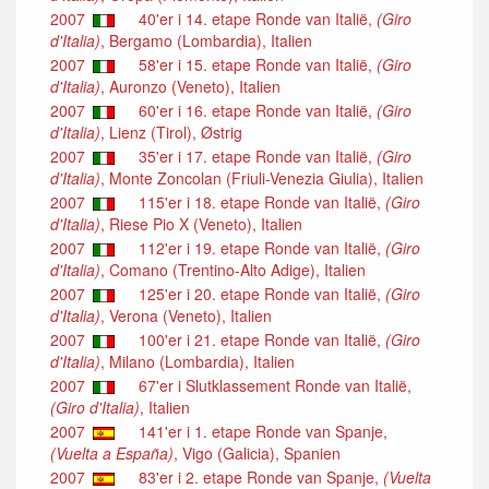
2007
40'er i 14. etape Ronde van Italië,
(Giro
d'Italia)
, Bergamo (Lombardia), Italien
2007
58'er i 15. etape Ronde van Italië,
(Giro
d'Italia)
, Auronzo (Veneto), Italien
2007
60'er i 16. etape Ronde van Italië,
(Giro
d'Italia)
, Lienz (Tirol), Østrig
2007
35'er i 17. etape Ronde van Italië,
(Giro
d'Italia)
, Monte Zoncolan (Friuli-Venezia Giulia), Italien
2007
115'er i 18. etape Ronde van Italië,
(Giro
d'Italia)
, Riese Pio X (Veneto), Italien
2007
112'er i 19. etape Ronde van Italië,
(Giro
d'Italia)
, Comano (Trentino-Alto Adige), Italien
2007
125'er i 20. etape Ronde van Italië,
(Giro
d'Italia)
, Verona (Veneto), Italien
2007
100'er i 21. etape Ronde van Italië,
(Giro
d'Italia)
, Milano (Lombardia), Italien
2007
67'er i Slutklassement Ronde van Italië,
(Giro d'Italia)
, Italien
2007
141'er i 1. etape Ronde van Spanje,
(Vuelta a España)
, Vigo (Galicia), Spanien
2007
83'er i 2. etape Ronde van Spanje,
(Vuelta