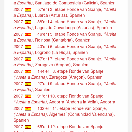
a España)
, Santiago de Compostela (Galicia), Spanien
2007
57'er i 3. etape Ronde van Spanje,
(Vuelta
a España)
, Luarca (Asturias), Spanien
2007
38'er i 4. etape Ronde van Spanje,
(Vuelta
a España)
, Lagos de Covadonga (Asturias), Spanien
2007
46'er i 5. etape Ronde van Spanje,
(Vuelta
a España)
, Reinosa (Cantabria), Spanien
2007
43'er i 6. etape Ronde van Spanje,
(Vuelta
a España)
, Logroño (La Rioja), Spanien
2007
57'er i 7. etape Ronde van Spanje,
(Vuelta
a España)
, Zaragoza (Aragon), Spanien
2007
144'er i 8. etape Ronde van Spanje,
(Vuelta a España)
, Zaragoza (Aragon), Spanien
2007
27'er i 9. etape Ronde van Spanje,
(Vuelta
a España)
, Spanien
2007
91'er i 10. etape Ronde van Spanje,
(Vuelta a España)
, Andorra (Andorra la Vella), Andorra
2007
132'er i 11. etape Ronde van Spanje,
(Vuelta a España)
, Algemesí (Comunidad Valenciana),
Spanien
2007
65'er i 12. etape Ronde van Spanje,