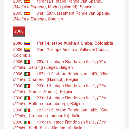
2005
15'er i 21. etape Ronde van Spanje,
(Vuelta a España)
, Madrid (Madrid), Spanien
2005
8'er i Slutklassement Ronde van Spanje,
(Vuelta a España)
, Spanien
2006
2006
1'er i 4. etape Vuelta a Uraba, Colombia
2006
3'er i 2. etape Vuelta al Valle del Cauca,
Colombia
2006
76'er i 1. etape Ronde van Italië,
(Giro
d'Italia)
, Seraing (Liege), Belgien
2006
167'er i 2. etape Ronde van Italië,
(Giro
d'Italia)
, Charleroi (Hainaut), Belgien
2006
23'er i 3. etape Ronde van Italië,
(Giro
d'Italia)
, Namur (Namur), Belgien
2006
23'er i 4. etape Ronde van Italië,
(Giro
d'Italia)
, Hotton (Luxembourg), Belgien
2006
107'er i 5. etape Ronde van Italië,
(Giro
d'Italia)
, Cremona (Lombardia), Italien
2006
19'er i 6. etape Ronde van Italië,
(Giro
d'Italia)
, Forlì (Emilia-Romagna), Italien