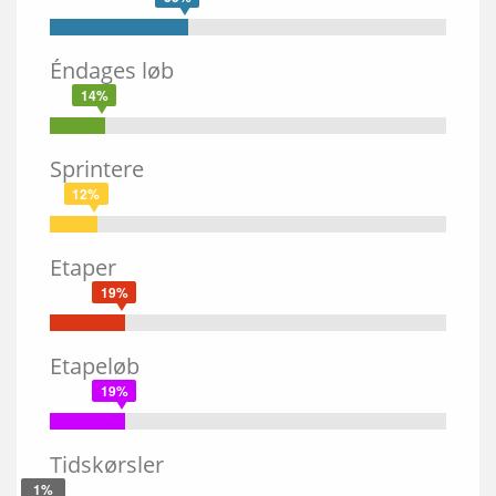
Éndages løb
14%
Sprintere
12%
Etaper
19%
Etapeløb
19%
Tidskørsler
1%