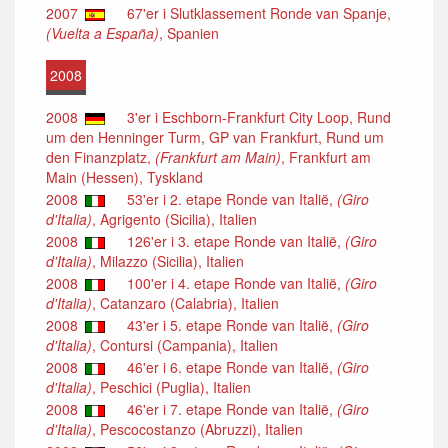
2007
67'er i Slutklassement Ronde van Spanje,
(Vuelta a España)
, Spanien
2008
2008
3'er i Eschborn-Frankfurt City Loop, Rund
um den Henninger Turm, GP van Frankfurt, Rund um
den Finanzplatz,
(Frankfurt am Main)
, Frankfurt am
Main (Hessen), Tyskland
2008
53'er i 2. etape Ronde van Italië,
(Giro
d'Italia)
, Agrigento (Sicilia), Italien
2008
126'er i 3. etape Ronde van Italië,
(Giro
d'Italia)
, Milazzo (Sicilia), Italien
2008
100'er i 4. etape Ronde van Italië,
(Giro
d'Italia)
, Catanzaro (Calabria), Italien
2008
43'er i 5. etape Ronde van Italië,
(Giro
d'Italia)
, Contursi (Campania), Italien
2008
46'er i 6. etape Ronde van Italië,
(Giro
d'Italia)
, Peschici (Puglia), Italien
2008
46'er i 7. etape Ronde van Italië,
(Giro
d'Italia)
, Pescocostanzo (Abruzzi), Italien