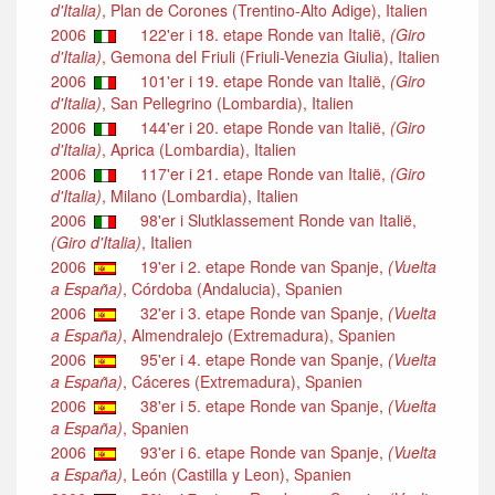
d'Italia)
, Plan de Corones (Trentino-Alto Adige), Italien
2006
122'er i 18. etape Ronde van Italië,
(Giro
d'Italia)
, Gemona del Friuli (Friuli-Venezia Giulia), Italien
2006
101'er i 19. etape Ronde van Italië,
(Giro
d'Italia)
, San Pellegrino (Lombardia), Italien
2006
144'er i 20. etape Ronde van Italië,
(Giro
d'Italia)
, Aprica (Lombardia), Italien
2006
117'er i 21. etape Ronde van Italië,
(Giro
d'Italia)
, Milano (Lombardia), Italien
2006
98'er i Slutklassement Ronde van Italië,
(Giro d'Italia)
, Italien
2006
19'er i 2. etape Ronde van Spanje,
(Vuelta
a España)
, Córdoba (Andalucia), Spanien
2006
32'er i 3. etape Ronde van Spanje,
(Vuelta
a España)
, Almendralejo (Extremadura), Spanien
2006
95'er i 4. etape Ronde van Spanje,
(Vuelta
a España)
, Cáceres (Extremadura), Spanien
2006
38'er i 5. etape Ronde van Spanje,
(Vuelta
a España)
, Spanien
2006
93'er i 6. etape Ronde van Spanje,
(Vuelta
a España)
, León (Castilla y Leon), Spanien