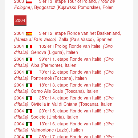
2003
3'er i 3. etape Tour of Poland,
(Tour de
Pologne)
, Bydgoszcz (Kujawsko-Pomorskie), Polen
2004
2004
3'er i 2. etape Ronde van het Baskenland,
(Vuelta al País Vasco)
, Zalla (Pais Vasco), Spanien
2004
102'er i Prolog Ronde van Italië,
(Giro
d'Italia)
, Genova (Liguria), Italien
2004
99'er i 1. etape Ronde van Italië,
(Giro
d'Italia)
, Alba (Piemonte), Italien
2004
70'er i 2. etape Ronde van Italië,
(Giro
d'Italia)
, Pontremoli (Toscana), Italien
2004
18'er i 3. etape Ronde van Italië,
(Giro
d'Italia)
, Corno Alle Scale (Toscana), Italien
2004
35'er i 4. etape Ronde van Italië,
(Giro
d'Italia)
, Civitella in Val di Chiana (Toscana), Italien
2004
23'er i 5. etape Ronde van Italië,
(Giro
d'Italia)
, Spoleto (Umbria), Italien
2004
13'er i 6. etape Ronde van Italië,
(Giro
d'Italia)
, Valmontone (Lazio), Italien
2004
28'er i 7. etape Ronde van Italië,
(Giro