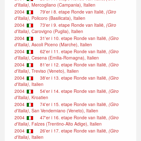
d'Italia)
, Mercogliano (Campania), Italien
2004
79'er i 8. etape Ronde van Italië,
(Giro
d'Italia)
, Policoro (Basilicata), Italien
2004
73'er i 9. etape Ronde van Italië,
(Giro
d'Italia)
, Carovigno (Puglia), Italien
2004
31'er i 10. etape Ronde van Italië,
(Giro
d'Italia)
, Ascoli Piceno (Marche), Italien
2004
62'er i 11. etape Ronde van Italië,
(Giro
d'Italia)
, Cesena (Emilia-Romagna), Italien
2004
81'er i 12. etape Ronde van Italië,
(Giro
d'Italia)
, Treviso (Veneto), Italien
2004
38'er i 13. etape Ronde van Italië,
(Giro
d'Italia)
, Italien
2004
54'er i 14. etape Ronde van Italië,
(Giro
d'Italia)
, Kroatien
2004
74'er i 15. etape Ronde van Italië,
(Giro
d'Italia)
, San Vendemiano (Veneto), Italien
2004
47'er i 16. etape Ronde van Italië,
(Giro
d'Italia)
, Falzes (Trentino-Alto Adige), Italien
2004
26'er i 17. etape Ronde van Italië,
(Giro
d'Italia)
, Italien