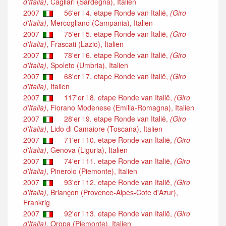
d'Italia)
, Cagliari (Sardegna), Italien
2007
56'er i 4. etape Ronde van Italië,
(Giro
d'Italia)
, Mercogliano (Campania), Italien
2007
75'er i 5. etape Ronde van Italië,
(Giro
d'Italia)
, Frascati (Lazio), Italien
2007
78'er i 6. etape Ronde van Italië,
(Giro
d'Italia)
, Spoleto (Umbria), Italien
2007
68'er i 7. etape Ronde van Italië,
(Giro
d'Italia)
, Italien
2007
117'er i 8. etape Ronde van Italië,
(Giro
d'Italia)
, Fiorano Modenese (Emilia-Romagna), Italien
2007
28'er i 9. etape Ronde van Italië,
(Giro
d'Italia)
, Lido di Camaiore (Toscana), Italien
2007
71'er i 10. etape Ronde van Italië,
(Giro
d'Italia)
, Genova (Liguria), Italien
2007
74'er i 11. etape Ronde van Italië,
(Giro
d'Italia)
, Pinerolo (Piemonte), Italien
2007
93'er i 12. etape Ronde van Italië,
(Giro
d'Italia)
, Briançon (Provence-Alpes-Cote d'Azur),
Frankrig
2007
92'er i 13. etape Ronde van Italië,
(Giro
d'Italia)
, Oropa (Piemonte), Italien