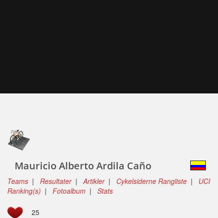
Mauricio Alberto Ardila Caño
Teams
|
Resultater
|
Artikler
|
Cykelsiderne Rangliste
|
UCI
Ranking(s)
|
Fotoalbum
|
Stats
25