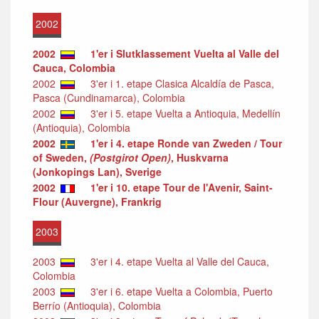
2002
2002
1'er i Slutklassement Vuelta al Valle del
Cauca, Colombia
2002
3'er i 1. etape Clasica Alcaldía de Pasca,
Pasca (Cundinamarca), Colombia
2002
3'er i 5. etape Vuelta a Antioquia, Medellín
(Antioquia), Colombia
2002
1'er i 4. etape Ronde van Zweden / Tour
of Sweden,
(Postgirot Open)
, Huskvarna
(Jonkopings Lan), Sverige
2002
1'er i 10. etape Tour de l'Avenir, Saint-
Flour (Auvergne), Frankrig
2003
2003
3'er i 4. etape Vuelta al Valle del Cauca,
Colombia
2003
3'er i 6. etape Vuelta a Colombia, Puerto
Berrío (Antioquia), Colombia