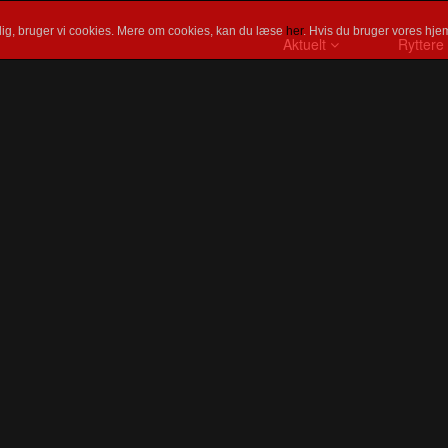
ig, bruger vi cookies. Mere om cookies, kan du læse
her
. Hvis du bruger vores hjem
Aktuelt
Ryttere