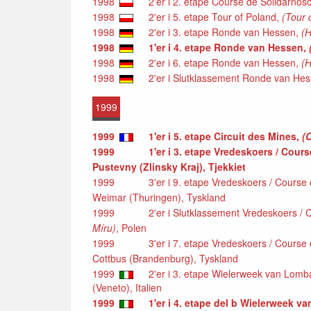
1998
2'er i 2. etape Course de Solidarnos
1998
2'er i 5. etape Tour of Poland,
(Tour 
1998
2'er i 3. etape Ronde van Hessen,
(H
1998
1'er i 4. etape Ronde van Hessen,
1998
2'er i 6. etape Ronde van Hessen,
(H
1998
2'er i Slutklassement Ronde van He
1999
1999
1'er i 5. etape Circuit des Mines,
(
1999
1'er i 3. etape Vredeskoers / Cours
Pustevny (Zlinsky Kraj), Tjekkiet
1999
3'er i 9. etape Vredeskoers / Course 
Weimar (Thuringen), Tyskland
1999
2'er i Slutklassement Vredeskoers / C
Míru)
, Polen
1999
3'er i 7. etape Vredeskoers / Course 
Cottbus (Brandenburg), Tyskland
1999
2'er i 3. etape Wielerweek van Lomba
(Veneto), Italien
1999
1'er i 4. etape del b Wielerweek v