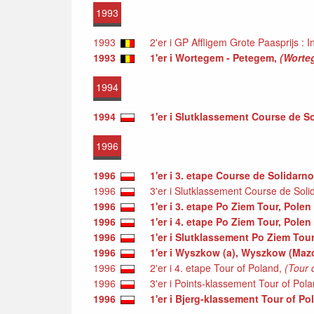
1993
1993
2'er i GP Affligem Grote Paasprijs : I
1993
1'er i Wortegem - Petegem,
(Worte
1994
1994
1'er i Slutklassement Course de 
1996
1996
1'er i 3. etape Course de Solidar
1996
3'er i Slutklassement Course de Soli
1996
1'er i 3. etape Po Ziem Tour, Polen
1996
1'er i 4. etape Po Ziem Tour, Polen
1996
1'er i Slutklassement Po Ziem Tour
1996
1'er i Wyszkow (a), Wyszkow (Maz
1996
2'er i 4. etape Tour of Poland,
(Tour 
1996
3'er i Points-klassement Tour of Pol
1996
1'er i Bjerg-klassement Tour of Po