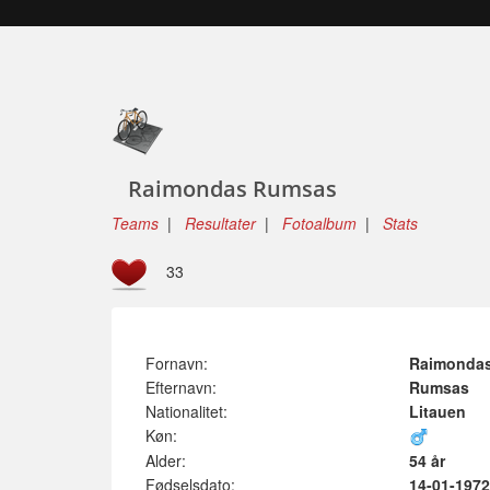
Raimondas Rumsas
Teams
|
Resultater
|
Fotoalbum
|
Stats
33
Fornavn:
Raimonda
Efternavn:
Rumsas
Nationalitet:
Litauen
Køn:
Alder:
54 år
Fødselsdato:
14-01-1972