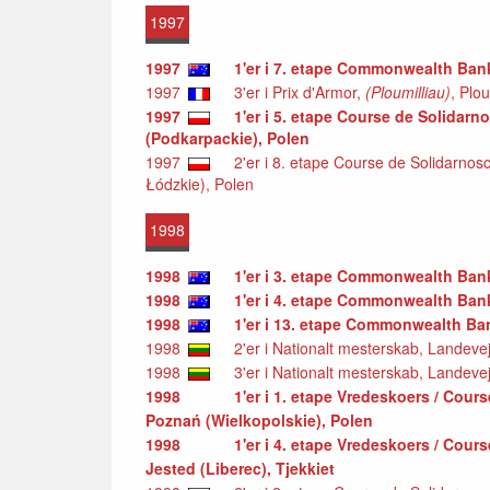
1997
1997
1'er i 7. etape Commonwealth Bank
1997
3'er i Prix d'Armor,
(Ploumilliau)
, Plo
1997
1'er i 5. etape Course de Solida
(Podkarpackie), Polen
1997
2'er i 8. etape Course de Solidarnosc
Łódzkie), Polen
1998
1998
1'er i 3. etape Commonwealth Bank
1998
1'er i 4. etape Commonwealth Bank
1998
1'er i 13. etape Commonwealth Ban
1998
2'er i Nationalt mesterskab, Landevej, 
1998
3'er i Nationalt mesterskab, Landevej, 
1998
1'er i 1. etape Vredeskoers / Cours
Poznań (Wielkopolskie), Polen
1998
1'er i 4. etape Vredeskoers / Cours
Jested (Liberec), Tjekkiet