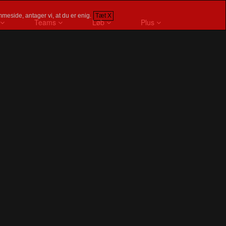
meside, antager vi, at du er enig.
Tæt X
Teams
Løb
Plus