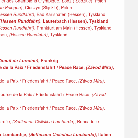
c et des Champions Olympique, Łódź ( Łódzkie), Polen
de Pologne)
, Cieszyn (Śląskie), Polen
essen Rundfahrt)
, Bad Karlshafen (Hessen), Tyskland
(Hessen Rundfahrt)
, Lauterbach (Hessen), Tyskland
essen Rundfahrt)
, Frankfurt am Main (Hessen), Tyskland
ssen,
(Hessen Rundfahrt)
, Tyskland
Circuit de Lorraine)
, Frankrig
e de la Paix / Friedensfahrt / Peace Race,
(Závod Míru)
,
de la Paix / Friedensfahrt / Peace Race,
(Závod Míru)
,
ourse de la Paix / Friedensfahrt / Peace Race,
(Závod
de la Paix / Friedensfahrt / Peace Race,
(Závod Míru)
,
rdije,
(Settimana Ciclistica Lombarda)
, Roncadelle
an Lombardije,
(Settimana Ciclistica Lombarda)
, Italien