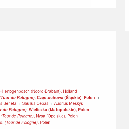
 's-Hertogenbosch (Noord-Brabant), Holland
(Tour de Pologne)
, Częstochowa (Śląskie), Polen
+
us Beneta
+
Saulius Cepas
+
Audrius Meskys
r de Pologne)
, Wieliczka (Małopolskie), Polen
,
(Tour de Pologne)
, Nysa (Opolskie), Polen
nd,
(Tour de Pologne)
, Polen