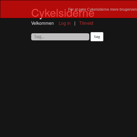
Cykelsiderne
For at gøre Cykelsiderne mere brugervenl
Velkommen
Log in
|
Tilmeld