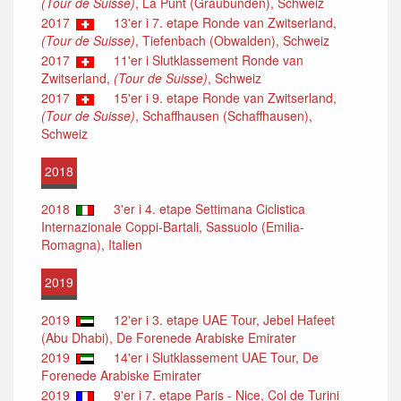
(Tour de Suisse)
, La Punt (Graubunden), Schweiz
2017
13'er i 7. etape Ronde van Zwitserland,
(Tour de Suisse)
, Tiefenbach (Obwalden), Schweiz
2017
11'er i Slutklassement Ronde van
Zwitserland,
(Tour de Suisse)
, Schweiz
2017
15'er i 9. etape Ronde van Zwitserland,
(Tour de Suisse)
, Schaffhausen (Schaffhausen),
Schweiz
2018
2018
3'er i 4. etape Settimana Ciclistica
Internazionale Coppi-Bartali, Sassuolo (Emilia-
Romagna), Italien
2019
2019
12'er i 3. etape UAE Tour, Jebel Hafeet
(Abu Dhabi), De Forenede Arabiske Emirater
2019
14'er i Slutklassement UAE Tour, De
Forenede Arabiske Emirater
2019
9'er i 7. etape Paris - Nice, Col de Turini