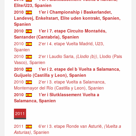
Elite/U23, Spanien
2010
1'er i Championship i Baskerlandet,
Landevej, Enkeltstart, Elite uden kontrakt, Spanien,
Spanien
2010
1'er i 7. etape Circuito Montañés,
Santander (Cantabria), Spanien
2010
2'er i 4. etape Vuelta Madrid, U23,
Spanien
2010
2'er i Laudio Saria,
(Llodio (b))
, Llodio (Pais
Vasco), Spanien
2010
1'er i 2. etape del b Vuelta a Salamanca,
Guijuelo (Castilla y Leon), Spanien
2010
2'er i 3. etape Vuelta a Salamanca,
Montemayor del Río (Castilla y Leon), Spanien
2010
1'er i Slutklassement Vuelta a
Salamanca, Spanien
2011
2011
6'er i 3. etape Ronde van Asturië,
(Vuelta a
Asturias)
, Spanien