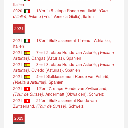
Italien
2020
18'er i 15. etape Ronde van Italië,
(Giro
d'Italia)
, Aviano (Friuli-Venezia Giulia), Italien
2021
2021
18'er i Slutklassement Tirreno - Adriatico,
Italien
2021
7'er i 2. etape Ronde van Asturië,
(Vuelta a
Asturias)
, Cangas (Asturias), Spanien
2021
3'er i 3. etape Ronde van Asturië,
(Vuelta a
Asturias)
, Oviedo (Asturias), Spanien
2021
4'er i Slutklassement Ronde van Asturië,
(Vuelta a Asturias)
, Spanien
2021
12'er i 7. etape Ronde van Zwitserland,
(Tour de Suisse)
, Andermatt (Obwalden), Schweiz
2021
21'er i Slutklassement Ronde van
Zwitserland,
(Tour de Suisse)
, Schweiz
2023