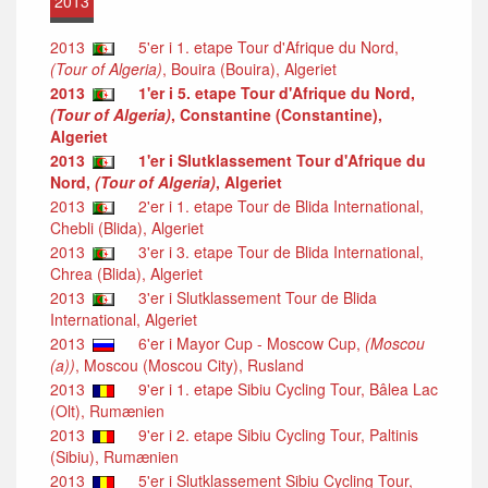
2013
2013
5'er i 1. etape Tour d'Afrique du Nord,
(Tour of Algeria)
, Bouira (Bouira), Algeriet
2013
1'er i 5. etape Tour d'Afrique du Nord,
(Tour of Algeria)
, Constantine (Constantine),
Algeriet
2013
1'er i Slutklassement Tour d'Afrique du
Nord,
(Tour of Algeria)
, Algeriet
2013
2'er i 1. etape Tour de Blida International,
Chebli (Blida), Algeriet
2013
3'er i 3. etape Tour de Blida International,
Chrea (Blida), Algeriet
2013
3'er i Slutklassement Tour de Blida
International, Algeriet
2013
6'er i Mayor Cup - Moscow Cup,
(Moscou
(a))
, Moscou (Moscou City), Rusland
2013
9'er i 1. etape Sibiu Cycling Tour, Bâlea Lac
(Olt), Rumænien
2013
9'er i 2. etape Sibiu Cycling Tour, Paltinis
(Sibiu), Rumænien
2013
5'er i Slutklassement Sibiu Cycling Tour,