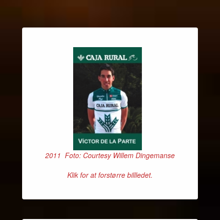
2011 Foto: Courtesy Willem Dingemanse
Klik for at forstørre billledet.