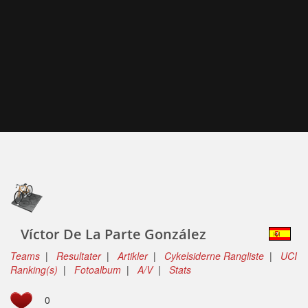
Víctor De La Parte González
Teams
|
Resultater
|
Artikler
|
Cykelsiderne Rangliste
|
UCI
Ranking(s)
|
Fotoalbum
|
A/V
|
Stats
0