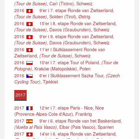
(Tour de Suisse)
, Carì (Ticino), Schweiz
2016
9'er i 7. etape Ronde van Zwitserland,
(Tour de Suisse)
, Solden (Tirol), Østrig
2016
15'er i 8. etape Ronde van Zwitserland,
(Tour de Suisse)
, Davos (Graubunden), Schweiz
2016
9'er i 9. etape Ronde van Zwitserland,
(Tour de Suisse)
, Davos (Graubunden), Schweiz
2016
11'er i Slutklassement Ronde van
Zwitserland,
(Tour de Suisse)
, Schweiz
2016
10'er i 7. etape Tour of Poland,
(Tour de
Pologne)
, Kraków (Małopolskie), Polen
2016
6'er i Slutklassement Sazka Tour,
(Czech
Cycling Tour)
, Tjekkiet
2017
2017
12'er i 7. etape Paris - Nice, Nice
(Provence-Alpes-Cote d'Azur), Frankrig
2017
9'er i 6. etape Ronde van het Baskenland,
(Vuelta al País Vasco)
, Eibar (Pais Vasco), Spanien
2017
14'er i 6. etape Ronde van Zwitserland,