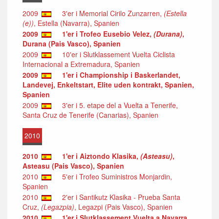
2009
3'er i Memorial Cirilo Zunzarren,
(Estella
(e))
, Estella (Navarra), Spanien
2009
1'er i Trofeo Eusebio Velez,
(Durana)
,
Durana (Pais Vasco), Spanien
2009
10'er i Slutklassement Vuelta Ciclista
Internacional a Extremadura, Spanien
2009
1'er i Championship i Baskerlandet,
Landevej, Enkeltstart, Elite uden kontrakt, Spanien,
Spanien
2009
3'er i 5. etape del a Vuelta a Tenerife,
Santa Cruz de Tenerife (Canarias), Spanien
2010
2010
1'er i Aiztondo Klasika,
(Asteasu)
,
Asteasu (Pais Vasco), Spanien
2010
5'er i Trofeo Suministros Monjardin,
Spanien
2010
2'er i Santikutz Klasika - Prueba Santa
Cruz,
(Legazpia)
, Legazpi (Pais Vasco), Spanien
2010
1'er i Slutklassement Vuelta a Navarra,