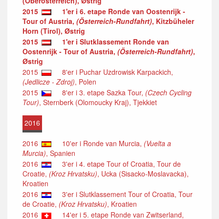
(Oberösterreich), Østrig
2015
1'er i 6. etape Ronde van Oostenrijk -
Tour of Austria,
(Österreich-Rundfahrt)
, Kitzbüheler
Horn (Tirol), Østrig
2015
1'er i Slutklassement Ronde van
Oostenrijk - Tour of Austria,
(Österreich-Rundfahrt)
,
Østrig
2015
8'er i Puchar Uzdrowisk Karpackich,
(Jedlicze - Zdroj)
, Polen
2015
8'er i 3. etape Sazka Tour,
(Czech Cycling
Tour)
, Sternberk (Olomoucky Kraj), Tjekkiet
2016
2016
10'er i Ronde van Murcia,
(Vuelta a
Murcia)
, Spanien
2016
3'er i 4. etape Tour of Croatia, Tour de
Croatie,
(Kroz Hrvatsku)
, Ucka (Sisacko-Moslavacka),
Kroatien
2016
3'er i Slutklassement Tour of Croatia, Tour
de Croatie,
(Kroz Hrvatsku)
, Kroatien
2016
14'er i 5. etape Ronde van Zwitserland,