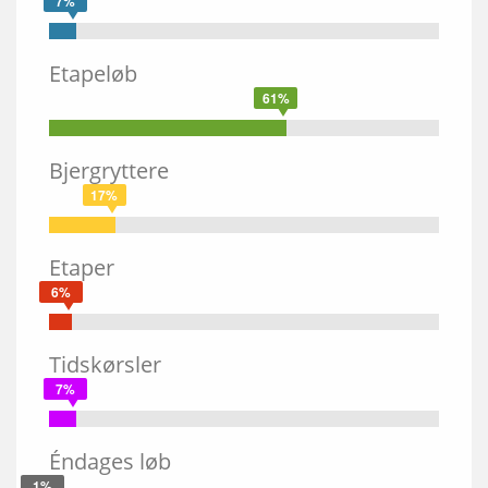
7%
Etapeløb
61%
Bjergryttere
17%
Etaper
6%
Tidskørsler
7%
Éndages løb
1%