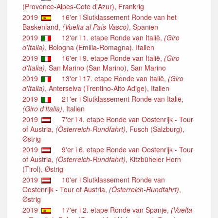
(Provence-Alpes-Cote d'Azur), Frankrig
2019
16'er i Slutklassement Ronde van het
Baskenland,
(Vuelta al País Vasco)
, Spanien
2019
12'er i 1. etape Ronde van Italië,
(Giro
d'Italia)
, Bologna (Emilia-Romagna), Italien
2019
16'er i 9. etape Ronde van Italië,
(Giro
d'Italia)
, San Marino (San Marino), San Marino
2019
13'er i 17. etape Ronde van Italië,
(Giro
d'Italia)
, Anterselva (Trentino-Alto Adige), Italien
2019
21'er i Slutklassement Ronde van Italië,
(Giro d'Italia)
, Italien
2019
7'er i 4. etape Ronde van Oostenrijk - Tour
of Austria,
(Österreich-Rundfahrt)
, Fusch (Salzburg),
Østrig
2019
9'er i 6. etape Ronde van Oostenrijk - Tour
of Austria,
(Österreich-Rundfahrt)
, Kitzbüheler Horn
(Tirol), Østrig
2019
10'er i Slutklassement Ronde van
Oostenrijk - Tour of Austria,
(Österreich-Rundfahrt)
,
Østrig
2019
17'er i 2. etape Ronde van Spanje,
(Vuelta