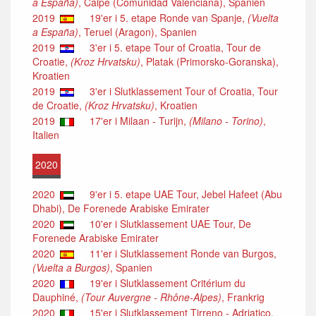
a España)
, Calpe (Comunidad Valenciana), Spanien
2019
19'er i 5. etape Ronde van Spanje,
(Vuelta
a España)
, Teruel (Aragon), Spanien
2019
3'er i 5. etape Tour of Croatia, Tour de
Croatie,
(Kroz Hrvatsku)
, Platak (Primorsko-Goranska),
Kroatien
2019
3'er i Slutklassement Tour of Croatia, Tour
de Croatie,
(Kroz Hrvatsku)
, Kroatien
2019
17'er i Milaan - Turijn,
(Milano - Torino)
,
Italien
2020
2020
9'er i 5. etape UAE Tour, Jebel Hafeet (Abu
Dhabi), De Forenede Arabiske Emirater
2020
10'er i Slutklassement UAE Tour, De
Forenede Arabiske Emirater
2020
11'er i Slutklassement Ronde van Burgos,
(Vuelta a Burgos)
, Spanien
2020
19'er i Slutklassement Critérium du
Dauphiné,
(Tour Auvergne - Rhône-Alpes)
, Frankrig
2020
15'er i Slutklassement Tirreno - Adriatico,