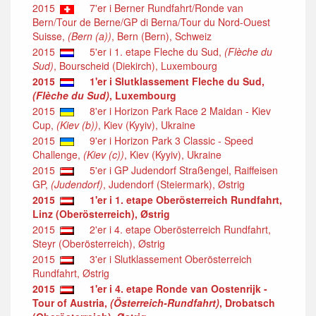
2015
7'er i Berner Rundfahrt/Ronde van
Bern/Tour de Berne/GP di Berna/Tour du Nord-Ouest
Suisse,
(Bern (a))
, Bern (Bern), Schweiz
2015
5'er i 1. etape Fleche du Sud,
(Flèche du
Sud)
, Bourscheid (Diekirch), Luxembourg
2015
1'er i Slutklassement Fleche du Sud,
(Flèche du Sud)
, Luxembourg
2015
8'er i Horizon Park Race 2 Maidan - Kiev
Cup,
(Kiev (b))
, Kiev (Kyyiv), Ukraine
2015
9'er i Horizon Park 3 Classic - Speed
Challenge,
(Kiev (c))
, Kiev (Kyyiv), Ukraine
2015
5'er i GP Judendorf Straßengel, Raiffeisen
GP,
(Judendorf)
, Judendorf (Steiermark), Østrig
2015
1'er i 1. etape Oberösterreich Rundfahrt,
Linz (Oberösterreich), Østrig
2015
2'er i 4. etape Oberösterreich Rundfahrt,
Steyr (Oberösterreich), Østrig
2015
3'er i Slutklassement Oberösterreich
Rundfahrt, Østrig
2015
1'er i 4. etape Ronde van Oostenrijk -
Tour of Austria,
(Österreich-Rundfahrt)
, Drobatsch