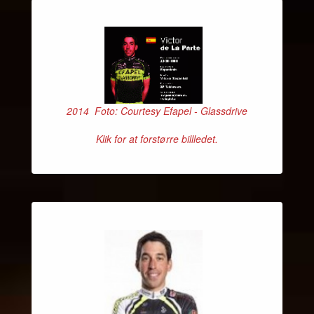
2014 Foto: Courtesy Efapel - Glassdrive
Klik for at forstørre billledet.