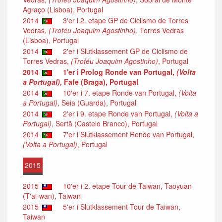
Agraço (Lisboa), Portugal
2014
3'er i 2. etape GP de Ciclismo de Torres
Vedras,
(Troféu Joaquim Agostinho)
, Torres Vedras
(Lisboa), Portugal
2014
2'er i Slutklassement GP de Ciclismo de
Torres Vedras,
(Troféu Joaquim Agostinho)
, Portugal
2014
1'er i Prolog Ronde van Portugal,
(Volta
a Portugal)
, Fafe (Braga), Portugal
2014
10'er i 7. etape Ronde van Portugal,
(Volta
a Portugal)
, Seia (Guarda), Portugal
2014
2'er i 9. etape Ronde van Portugal,
(Volta a
Portugal)
, Sertã (Castelo Branco), Portugal
2014
7'er i Slutklassement Ronde van Portugal,
(Volta a Portugal)
, Portugal
2015
2015
10'er i 2. etape Tour de Taiwan, Taoyuan
(T'ai-wan), Taiwan
2015
5'er i Slutklassement Tour de Taiwan,
Taiwan