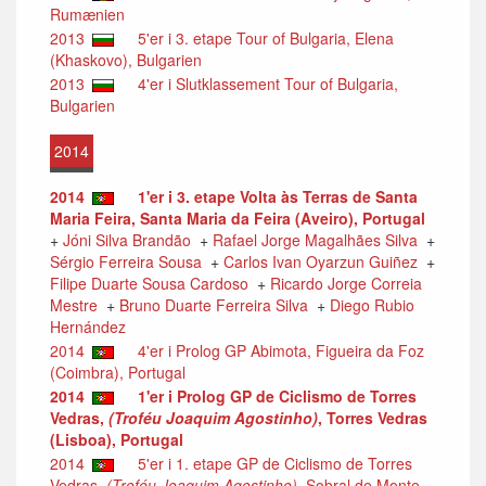
Rumænien
2013
5'er i 3. etape Tour of Bulgaria, Elena
(Khaskovo), Bulgarien
2013
4'er i Slutklassement Tour of Bulgaria,
Bulgarien
2014
2014
1'er i 3. etape Volta às Terras de Santa
Maria Feira, Santa Maria da Feira (Aveiro), Portugal
+
Jóni Silva Brandão
+
Rafael Jorge Magalhães Silva
+
Sérgio Ferreira Sousa
+
Carlos Ivan Oyarzun Guiñez
+
Filipe Duarte Sousa Cardoso
+
Ricardo Jorge Correia
Mestre
+
Bruno Duarte Ferreira Silva
+
Diego Rubio
Hernández
2014
4'er i Prolog GP Abimota, Figueira da Foz
(Coimbra), Portugal
2014
1'er i Prolog GP de Ciclismo de Torres
Vedras,
(Troféu Joaquim Agostinho)
, Torres Vedras
(Lisboa), Portugal
2014
5'er i 1. etape GP de Ciclismo de Torres
Vedras,
(Troféu Joaquim Agostinho)
, Sobral de Monte