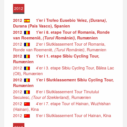
2012
2012
1'er i Trofeo Eusebio Velez,
(Durana)
,
Durana (Pais Vasco), Spanien
2012
1'er i 8. etape Tour of Romania, Ronde
van Roemenië,
(Turul României)
, Rumænien
2012
2'er i Slutklassement Tour of Romania,
Ronde van Roemenië,
(Turul României)
, Rumænien
2012
1'er i 1. etape Sibiu Cycling Tour,
Rumænien
2012
4'er i 3. etape Sibiu Cycling Tour, Bâlea Lac
(Olt), Rumænien
2012
1'er i Slutklassement Sibiu Cycling Tour,
Rumænien
2012
8'er i Slutklassement Tour Tinutului
Secuiesc,
(Tour of Szeklerland)
, Rumænien
2012
4'er i 7. etape Tour of Hainan, Wuzhishan
(Hainan), Kina
2012
5'er i Slutklassement Tour of Hainan, Kina