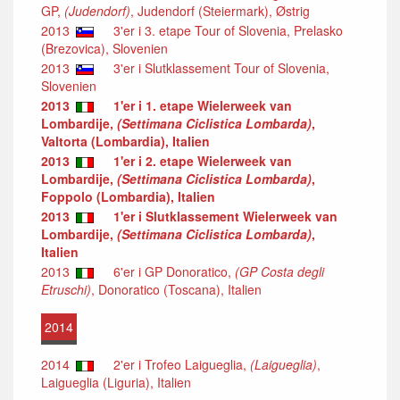
GP,
(Judendorf)
, Judendorf (Steiermark), Østrig
2013
3'er i 3. etape Tour of Slovenia, Prelasko
(Brezovica), Slovenien
2013
3'er i Slutklassement Tour of Slovenia,
Slovenien
2013
1'er i 1. etape Wielerweek van
Lombardije,
(Settimana Ciclistica Lombarda)
,
Valtorta (Lombardia), Italien
2013
1'er i 2. etape Wielerweek van
Lombardije,
(Settimana Ciclistica Lombarda)
,
Foppolo (Lombardia), Italien
2013
1'er i Slutklassement Wielerweek van
Lombardije,
(Settimana Ciclistica Lombarda)
,
Italien
2013
6'er i GP Donoratico,
(GP Costa degli
Etruschi)
, Donoratico (Toscana), Italien
2014
2014
2'er i Trofeo Laigueglia,
(Laigueglia)
,
Laigueglia (Liguria), Italien