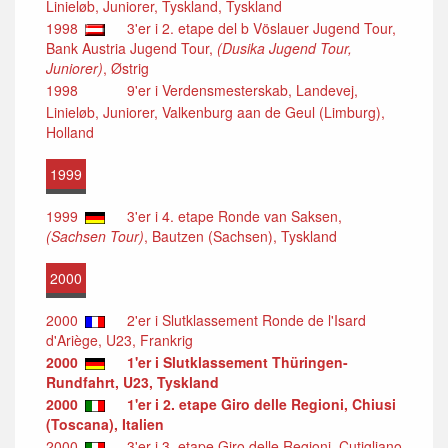
Linieløb, Juniorer, Tyskland, Tyskland
1998
3'er i 2. etape del b Vöslauer Jugend Tour,
Bank Austria Jugend Tour,
(Dusika Jugend Tour,
Juniorer)
, Østrig
1998
9'er i Verdensmesterskab, Landevej,
Linieløb, Juniorer, Valkenburg aan de Geul (Limburg),
Holland
1999
1999
3'er i 4. etape Ronde van Saksen,
(Sachsen Tour)
, Bautzen (Sachsen), Tyskland
2000
2000
2'er i Slutklassement Ronde de l'Isard
d'Ariège, U23, Frankrig
2000
1'er i Slutklassement Thüringen-
Rundfahrt, U23, Tyskland
2000
1'er i 2. etape Giro delle Regioni, Chiusi
(Toscana), Italien
2000
3'er i 3. etape Giro delle Regioni, Cutigliano