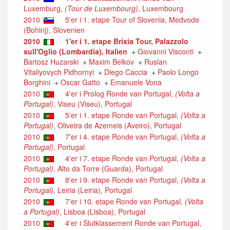
Luxemburg,
(Tour de Luxembourg)
, Luxembourg
2010
5'er i 1. etape Tour of Slovenia, Medvode
(Bohinj), Slovenien
2010
1'er i 1. etape Brixia Tour, Palazzolo
sull'Oglio (Lombardia), Italien
+
Giovanni Visconti
+
Bartosz Huzarski
+
Maxim Belkov
+
Ruslan
Vitaliyovych Pidhornyi
+
Diego Caccia
+
Paolo Longo
Borghini
+
Oscar Gatto
+
Emanuele Vona
2010
4'er i Prolog Ronde van Portugal,
(Volta a
Portugal)
, Viseu (Viseu), Portugal
2010
5'er i 1. etape Ronde van Portugal,
(Volta a
Portugal)
, Oliveira de Azemeis (Aveiro), Portugal
2010
7'er i 4. etape Ronde van Portugal,
(Volta a
Portugal)
, Portugal
2010
4'er i 7. etape Ronde van Portugal,
(Volta a
Portugal)
, Alto da Torre (Guarda), Portugal
2010
8'er i 9. etape Ronde van Portugal,
(Volta a
Portugal)
, Leiria (Leiria), Portugal
2010
7'er i 10. etape Ronde van Portugal,
(Volta
a Portugal)
, Lisboa (Lisboa), Portugal
2010
4'er i Slutklassement Ronde van Portugal,