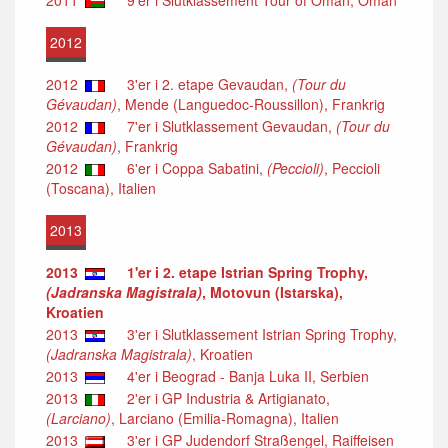
2012
2012
3'er i 2. etape Gevaudan,
(Tour du
Gévaudan)
, Mende (Languedoc-Roussillon), Frankrig
2012
7'er i Slutklassement Gevaudan,
(Tour du
Gévaudan)
, Frankrig
2012
6'er i Coppa Sabatini,
(Peccioli)
, Peccioli
(Toscana), Italien
2013
2013
1'er i 2. etape Istrian Spring Trophy,
(Jadranska Magistrala)
, Motovun (Istarska),
Kroatien
2013
3'er i Slutklassement Istrian Spring Trophy,
(Jadranska Magistrala)
, Kroatien
2013
4'er i Beograd - Banja Luka II, Serbien
2013
2'er i GP Industria & Artigianato,
(Larciano)
, Larciano (Emilia-Romagna), Italien
2013
3'er i GP Judendorf Straßengel, Raiffeisen