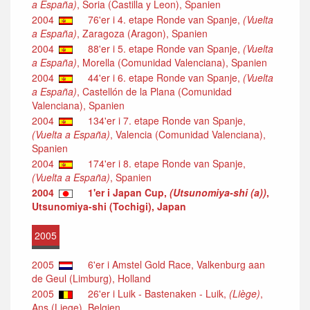
a España)
, Soria (Castilla y Leon), Spanien
2004
76'er i 4. etape Ronde van Spanje,
(Vuelta
a España)
, Zaragoza (Aragon), Spanien
2004
88'er i 5. etape Ronde van Spanje,
(Vuelta
a España)
, Morella (Comunidad Valenciana), Spanien
2004
44'er i 6. etape Ronde van Spanje,
(Vuelta
a España)
, Castellón de la Plana (Comunidad
Valenciana), Spanien
2004
134'er i 7. etape Ronde van Spanje,
(Vuelta a España)
, Valencia (Comunidad Valenciana),
Spanien
2004
174'er i 8. etape Ronde van Spanje,
(Vuelta a España)
, Spanien
2004
1'er i Japan Cup,
(Utsunomiya-shi (a))
,
Utsunomiya-shi (Tochigi), Japan
2005
2005
6'er i Amstel Gold Race, Valkenburg aan
de Geul (Limburg), Holland
2005
26'er i Luik - Bastenaken - Luik,
(Liège)
,
Ans (Liege), Belgien