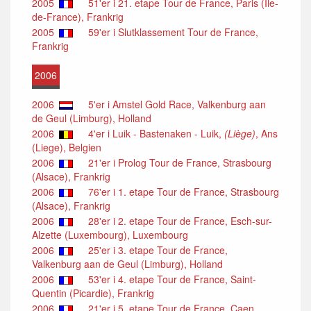
2005
51'er i 21. etape Tour de France, Paris (Ile-
de-France), Frankrig
2005
59'er i Slutklassement Tour de France,
Frankrig
2006
2006
5'er i Amstel Gold Race, Valkenburg aan
de Geul (Limburg), Holland
2006
4'er i Luik - Bastenaken - Luik,
(Liège)
, Ans
(Liege), Belgien
2006
21'er i Prolog Tour de France, Strasbourg
(Alsace), Frankrig
2006
76'er i 1. etape Tour de France, Strasbourg
(Alsace), Frankrig
2006
28'er i 2. etape Tour de France, Esch-sur-
Alzette (Luxembourg), Luxembourg
2006
25'er i 3. etape Tour de France,
Valkenburg aan de Geul (Limburg), Holland
2006
53'er i 4. etape Tour de France, Saint-
Quentin (Picardie), Frankrig
2006
21'er i 5. etape Tour de France, Caen