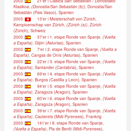
2003
21'er i Clasica San Sebastian / Donostiako
Klasikoa,
(Donostia/San Sebastián (b))
, Donostia/San
Sebastián (Pais Vasco), Spanien
2003
13'er i Meisterschaft von Zürich,
Kampioenschap van Zürich,
(Zürich (a))
, Zürich
(Zürich), Schweiz
2003
37'er i 1. etape Ronde van Spanje,
(Vuelta
a España)
, Gijón (Asturias), Spanien
2003
7'er i 2. etape Ronde van Spanje,
(Vuelta a
España)
, Cangas de Onís (Asturias), Spanien
2003
22'er i 3. etape Ronde van Spanje,
(Vuelta
a España)
, Santander (Cantabria), Spanien
2003
69'er i 4. etape Ronde van Spanje,
(Vuelta
a España)
, Burgos (Castilla y Leon), Spanien
2003
94'er i 5. etape Ronde van Spanje,
(Vuelta
a España)
, Zaragoza (Aragon), Spanien
2003
60'er i 6. etape Ronde van Spanje,
(Vuelta
a España)
, Zaragoza (Aragon), Spanien
2003
39'er i 7. etape Ronde van Spanje,
(Vuelta
a España)
, Cauterets (Midi-Pyrenees), Frankrig
2003
141'er i 8. etape Ronde van Spanje,
(Vuelta a España)
, Pla de Berêt (Midi-Pyrenees),