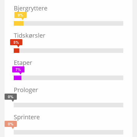
Bjergryttere
9%
Tidskørsler
5%
Etaper
7%
Prologer
0%
Sprintere
0%