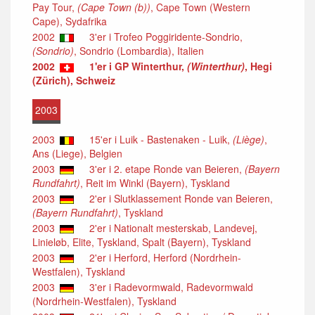
Pay Tour,
(Cape Town (b))
, Cape Town (Western
Cape), Sydafrika
2002
3'er i Trofeo Poggiridente-Sondrio,
(Sondrio)
, Sondrio (Lombardia), Italien
2002
1'er i GP Winterthur,
(Winterthur)
, Hegi
(Zürich), Schweiz
2003
2003
15'er i Luik - Bastenaken - Luik,
(Liège)
,
Ans (Liege), Belgien
2003
3'er i 2. etape Ronde van Beieren,
(Bayern
Rundfahrt)
, Reit im Winkl (Bayern), Tyskland
2003
2'er i Slutklassement Ronde van Beieren,
(Bayern Rundfahrt)
, Tyskland
2003
2'er i Nationalt mesterskab, Landevej,
Linieløb, Elite, Tyskland, Spalt (Bayern), Tyskland
2003
2'er i Herford, Herford (Nordrhein-
Westfalen), Tyskland
2003
3'er i Radevormwald, Radevormwald
(Nordrhein-Westfalen), Tyskland