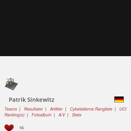
Patrik Sinkewitz
Teams
|
Resultater
|
Artikler
|
Cykelsiderne Rangliste
|
UCI
Ranking(s)
|
Fotoalbum
|
A/V
|
Stats
16