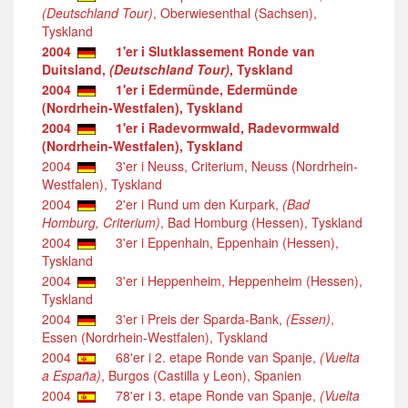
(Deutschland Tour)
, Oberwiesenthal (Sachsen),
Tyskland
2004
1'er i Slutklassement Ronde van
Duitsland,
(Deutschland Tour)
, Tyskland
2004
1'er i Edermünde, Edermünde
(Nordrhein-Westfalen), Tyskland
2004
1'er i Radevormwald, Radevormwald
(Nordrhein-Westfalen), Tyskland
2004
3'er i Neuss, Criterium, Neuss (Nordrhein-
Westfalen), Tyskland
2004
2'er i Rund um den Kurpark,
(Bad
Homburg, Criterium)
, Bad Homburg (Hessen), Tyskland
2004
3'er i Eppenhain, Eppenhain (Hessen),
Tyskland
2004
3'er i Heppenheim, Heppenheim (Hessen),
Tyskland
2004
3'er i Preis der Sparda-Bank,
(Essen)
,
Essen (Nordrhein-Westfalen), Tyskland
2004
68'er i 2. etape Ronde van Spanje,
(Vuelta
a España)
, Burgos (Castilla y Leon), Spanien
2004
78'er i 3. etape Ronde van Spanje,
(Vuelta