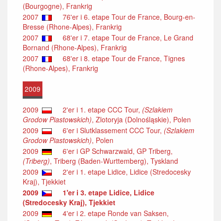
(Bourgogne), Frankrig
2007
76'er i 6. etape Tour de France, Bourg-en-
Bresse (Rhone-Alpes), Frankrig
2007
68'er i 7. etape Tour de France, Le Grand
Bornand (Rhone-Alpes), Frankrig
2007
68'er i 8. etape Tour de France, Tignes
(Rhone-Alpes), Frankrig
2009
2009
2'er i 1. etape CCC Tour,
(Szlakiem
Grodow Piastowskich)
, Zlotoryja (Dolnośląskie), Polen
2009
6'er i Slutklassement CCC Tour,
(Szlakiem
Grodow Piastowskich)
, Polen
2009
6'er i GP Schwarzwald, GP Triberg,
(Triberg)
, Triberg (Baden-Wurttemberg), Tyskland
2009
2'er i 1. etape Lidice, Lidice (Stredocesky
Kraj), Tjekkiet
2009
1'er i 3. etape Lidice, Lidice
(Stredocesky Kraj), Tjekkiet
2009
4'er i 2. etape Ronde van Saksen,