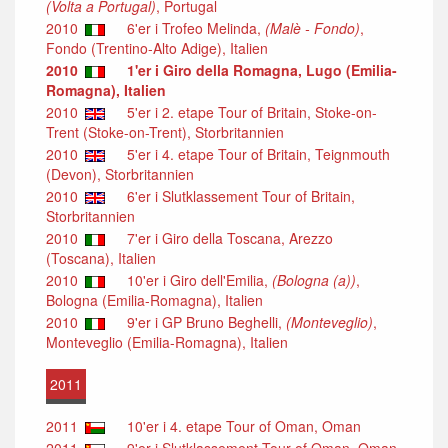
(Volta a Portugal)
, Portugal
2010
6'er i Trofeo Melinda,
(Malè - Fondo)
,
Fondo (Trentino-Alto Adige), Italien
2010
1'er i Giro della Romagna, Lugo (Emilia-
Romagna), Italien
2010
5'er i 2. etape Tour of Britain, Stoke-on-
Trent (Stoke-on-Trent), Storbritannien
2010
5'er i 4. etape Tour of Britain, Teignmouth
(Devon), Storbritannien
2010
6'er i Slutklassement Tour of Britain,
Storbritannien
2010
7'er i Giro della Toscana, Arezzo
(Toscana), Italien
2010
10'er i Giro dell'Emilia,
(Bologna (a))
,
Bologna (Emilia-Romagna), Italien
2010
9'er i GP Bruno Beghelli,
(Monteveglio)
,
Monteveglio (Emilia-Romagna), Italien
2011
2011
10'er i 4. etape Tour of Oman, Oman
2011
9'er i Slutklassement Tour of Oman, Oman