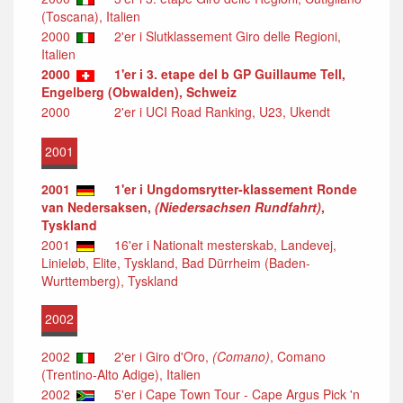
(Toscana), Italien
2000
2'er i Slutklassement Giro delle Regioni,
Italien
2000
1'er i 3. etape del b GP Guillaume Tell,
Engelberg (Obwalden), Schweiz
2000
2'er i UCI Road Ranking, U23, Ukendt
2001
2001
1'er i Ungdomsrytter-klassement Ronde
van Nedersaksen,
(Niedersachsen Rundfahrt)
,
Tyskland
2001
16'er i Nationalt mesterskab, Landevej,
Linieløb, Elite, Tyskland, Bad Dürrheim (Baden-
Wurttemberg), Tyskland
2002
2002
2'er i Giro d'Oro,
(Comano)
, Comano
(Trentino-Alto Adige), Italien
2002
5'er i Cape Town Tour - Cape Argus Pick 'n