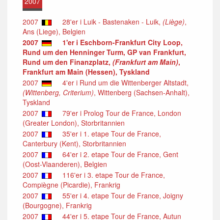
2007
2007
28'er i Luik - Bastenaken - Luik,
(Liège)
,
Ans (Liege), Belgien
2007
1'er i Eschborn-Frankfurt City Loop,
Rund um den Henninger Turm, GP van Frankfurt,
Rund um den Finanzplatz,
(Frankfurt am Main)
,
Frankfurt am Main (Hessen), Tyskland
2007
4'er i Rund um die Wittenberger Altstadt,
(Wittenberg, Criterium)
, Wittenberg (Sachsen-Anhalt),
Tyskland
2007
79'er i Prolog Tour de France, London
(Greater London), Storbritannien
2007
35'er i 1. etape Tour de France,
Canterbury (Kent), Storbritannien
2007
64'er i 2. etape Tour de France, Gent
(Oost-Vlaanderen), Belgien
2007
116'er i 3. etape Tour de France,
Compiègne (Picardie), Frankrig
2007
55'er i 4. etape Tour de France, Joigny
(Bourgogne), Frankrig
2007
44'er i 5. etape Tour de France, Autun