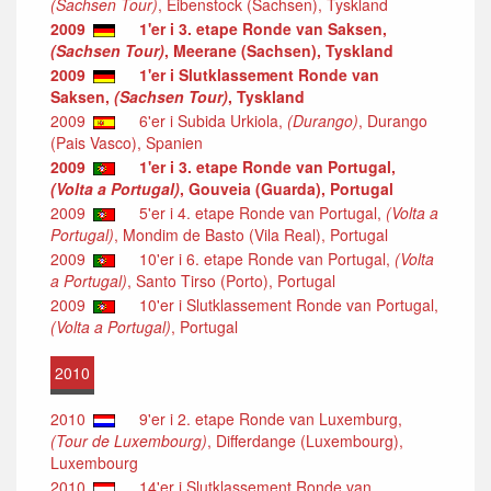
(Sachsen Tour)
, Eibenstock (Sachsen), Tyskland
2009
1'er i 3. etape Ronde van Saksen,
(Sachsen Tour)
, Meerane (Sachsen), Tyskland
2009
1'er i Slutklassement Ronde van
Saksen,
(Sachsen Tour)
, Tyskland
2009
6'er i Subida Urkiola,
(Durango)
, Durango
(Pais Vasco), Spanien
2009
1'er i 3. etape Ronde van Portugal,
(Volta a Portugal)
, Gouveia (Guarda), Portugal
2009
5'er i 4. etape Ronde van Portugal,
(Volta a
Portugal)
, Mondim de Basto (Vila Real), Portugal
2009
10'er i 6. etape Ronde van Portugal,
(Volta
a Portugal)
, Santo Tirso (Porto), Portugal
2009
10'er i Slutklassement Ronde van Portugal,
(Volta a Portugal)
, Portugal
2010
2010
9'er i 2. etape Ronde van Luxemburg,
(Tour de Luxembourg)
, Differdange (Luxembourg),
Luxembourg
2010
14'er i Slutklassement Ronde van