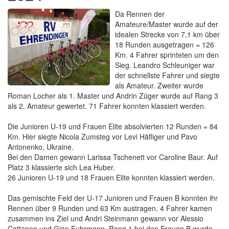
Da Rennen der
Amateure/Master wurde auf der
idealen Strecke von 7,1 km über
18 Runden ausgetragen = 126
Km. 4 Fahrer sprinteten um den
Sieg. Leandro Schleuniger war
der schnellste Fahrer und siegte
als Amateur. Zweiter wurde
Roman Locher als 1. Master und Andrin Züger wurde auf Rang 3
als 2. Amateur gewertet. 71 Fahrer konnten klassiert werden.
Die Junioren U-19 und Frauen Elite absolvierten 12 Runden = 84
Km. Hier siegte Nicola Zumsteg vor Levi Häfliger und Pavo
Antonenko, Ukraine.
Bei den Damen gewann Larissa Tschenett vor Caroline Baur. Auf
Platz 3 klassierte sich Lea Huber.
26 Junioren U-19 und 18 Frauen Elite konnten klassiert werden.
Das gemischte Feld der U-17 Junioren und Frauen B konnten ihr
Rennen über 9 Runden und 63 Km austragen. 4 Fahrer kamen
zusammen ins Ziel und Andri Steinmann gewann vor Alessio
Cattaneo und Gian Fuhrmann. Rang 1 bei den Frauen B wurde