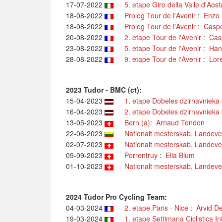
17-07-2022
5. etape Giro della Valle d'Aos
18-08-2022
Prolog Tour de l'Avenir
:
Enzo 
18-08-2022
Prolog Tour de l'Avenir
:
Casp
20-08-2022
2. etape Tour de l'Avenir
:
Cas
23-08-2022
5. etape Tour de l'Avenir
:
Han
28-08-2022
9. etape Tour de l'Avenir
:
Lor
2023 Tudor - BMC (ct):
15-04-2023
1. etape Dobeles dzirnavnieka
16-04-2023
2. etape Dobeles dzirnavnieka
13-05-2023
Bern (a)
:
Arnaud Tendon
22-06-2023
Nationalt mesterskab, Landevej, 
02-07-2023
Nationalt mesterskab, Landevej,
09-09-2023
Porrentruy
:
Elia Blum
01-10-2023
Nationalt mesterskab, Landevej,
2024 Tudor Pro Cycling Team:
04-03-2024
2. etape Paris - Nice
:
Arvid De
19-03-2024
1. etape Settimana Ciclistica In