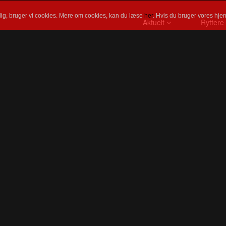
ig, bruger vi cookies. Mere om cookies, kan du læse
her
. Hvis du bruger vores hjem
Aktuelt
Ryttere