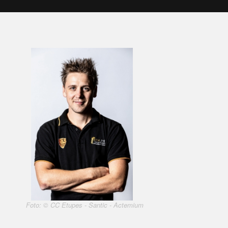
Foto: © CC Etupes - Santic - Actemium