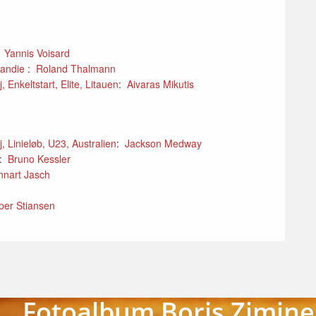
:
Yannis Voisard
mandie
:
Roland Thalmann
Enkeltstart, Elite, Litauen
:
Aivaras Mikutis
 Linieløb, U23, Australien
:
Jackson Medway
:
Bruno Kessler
nnart Jasch
per Stiansen
Fotoalbum Boris Zimine