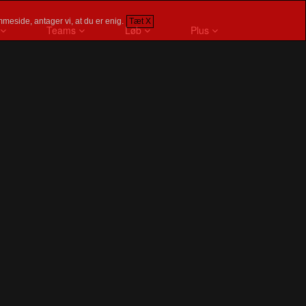
meside, antager vi, at du er enig.
Tæt X
Teams
Løb
Plus