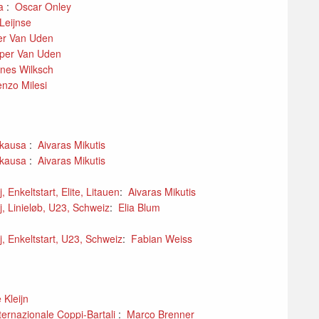
ta
:
Oscar Onley
Leijnse
er Van Uden
per Van Uden
nes Wilksch
enzo Milesi
 kausa
:
Aivaras Mikutis
 kausa
:
Aivaras Mikutis
Enkeltstart, Elite, Litauen
:
Aivaras Mikutis
 Linieløb, U23, Schweiz
:
Elia Blum
 Enkeltstart, U23, Schweiz
:
Fabian Weiss
 Kleijn
ternazionale Coppi-Bartali
:
Marco Brenner