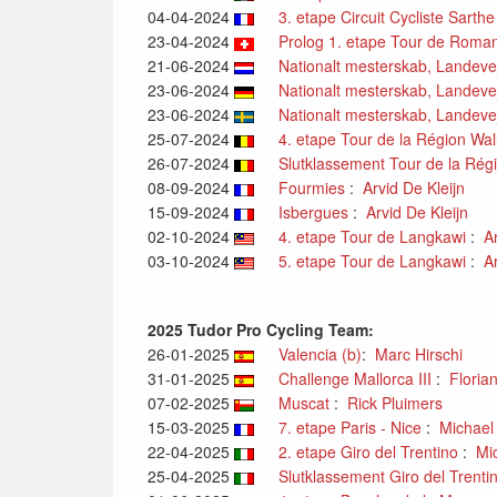
04-04-2024
3. etape Circuit Cycliste Sarth
23-04-2024
Prolog 1. etape Tour de Roma
21-06-2024
Nationalt mesterskab, Landevej,
23-06-2024
Nationalt mesterskab, Landevej, 
23-06-2024
Nationalt mesterskab, Landevej, 
25-07-2024
4. etape Tour de la Région Wa
26-07-2024
Slutklassement Tour de la Rég
08-09-2024
Fourmies
:
Arvid De Kleijn
15-09-2024
Isbergues
:
Arvid De Kleijn
02-10-2024
4. etape Tour de Langkawi
:
A
03-10-2024
5. etape Tour de Langkawi
:
A
2025 Tudor Pro Cycling Team:
26-01-2025
Valencia (b)
:
Marc Hirschi
31-01-2025
Challenge Mallorca III
:
Floria
07-02-2025
Muscat
:
Rick Pluimers
15-03-2025
7. etape Paris - Nice
:
Michael
22-04-2025
2. etape Giro del Trentino
:
Mi
25-04-2025
Slutklassement Giro del Trenti