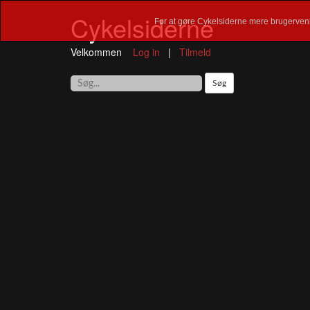
Cykelsiderne
For at gøre Cykelsiderne mere brugervenl
Velkommen
Log in
|
Tilmeld