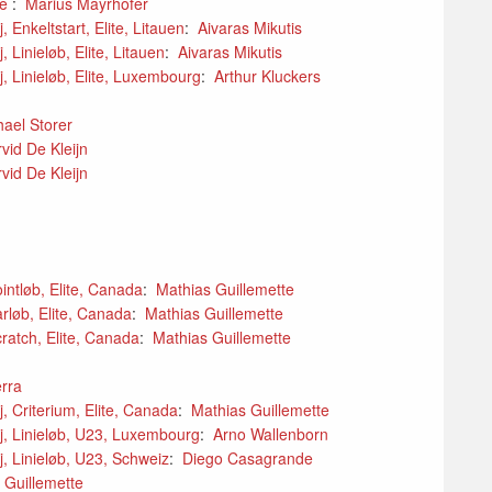
ne
:
Marius Mayrhofer
Enkeltstart, Elite, Litauen
:
Aivaras Mikutis
Linieløb, Elite, Litauen
:
Aivaras Mikutis
 Linieløb, Elite, Luxembourg
:
Arthur Kluckers
hael Storer
rvid De Kleijn
rvid De Kleijn
ntløb, Elite, Canada
:
Mathias Guillemette
løb, Elite, Canada
:
Mathias Guillemette
atch, Elite, Canada
:
Mathias Guillemette
erra
 Criterium, Elite, Canada
:
Mathias Guillemette
, Linieløb, U23, Luxembourg
:
Arno Wallenborn
 Linieløb, U23, Schweiz
:
Diego Casagrande
 Guillemette