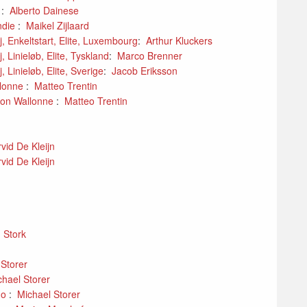
e
:
Alberto Dainese
ndie
:
Maikel Zijlaard
 Enkeltstart, Elite, Luxembourg
:
Arthur Kluckers
Linieløb, Elite, Tyskland
:
Marco Brenner
Linieløb, Elite, Sverige
:
Jacob Eriksson
llonne
:
Matteo Trentin
ion Wallonne
:
Matteo Trentin
rvid De Kleijn
rvid De Kleijn
n Stork
 Storer
chael Storer
no
:
Michael Storer