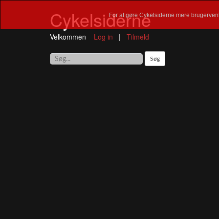
Cykelsiderne
For at gøre Cykelsiderne mere brugervenl
Velkommen
Log in
|
Tilmeld