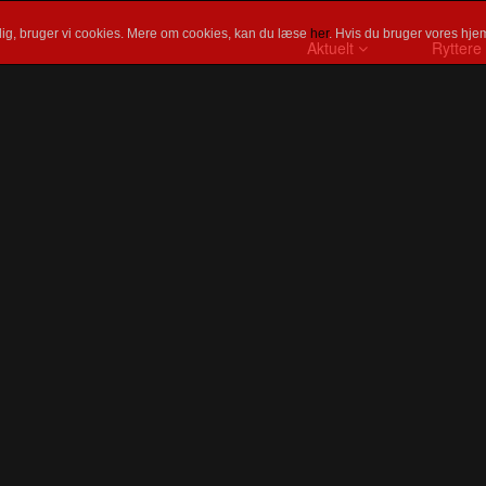
ig, bruger vi cookies. Mere om cookies, kan du læse
her
. Hvis du bruger vores hjem
Aktuelt
Ryttere