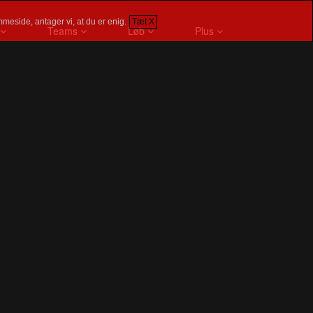
meside, antager vi, at du er enig.
Tæt X
Teams
Løb
Plus