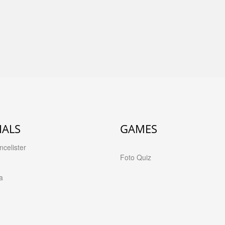
IALS
GAMES
celister
Foto Quiz
a