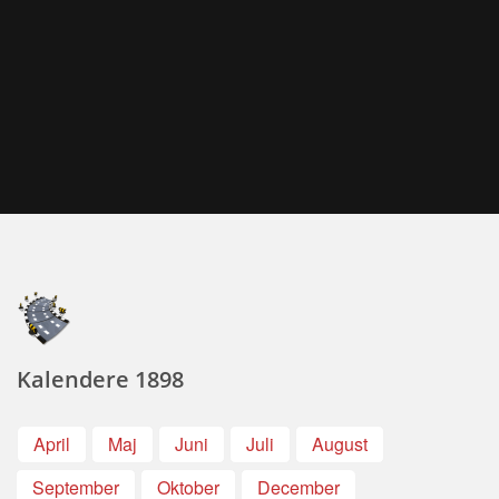
Kalendere 1898
April
Maj
Juni
Juli
August
September
Oktober
December