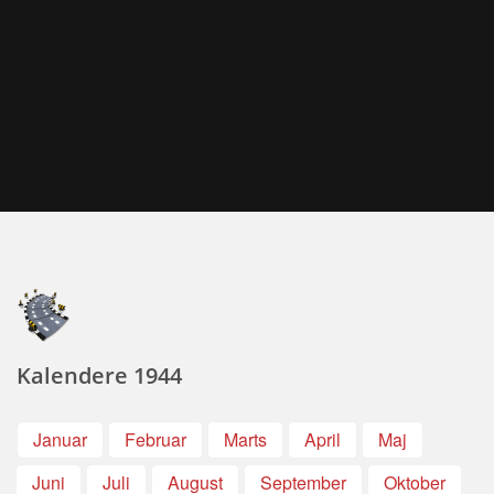
Kalendere 1944
Januar
Februar
Marts
April
Maj
Juni
Juli
August
September
Oktober