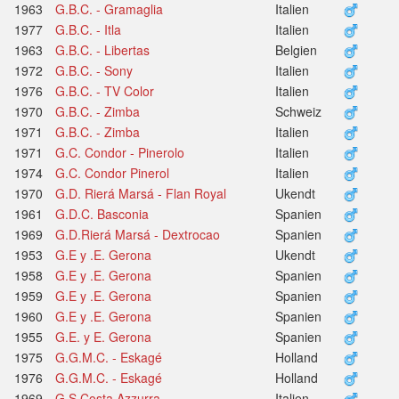
1963
G.B.C. - Gramaglia
Italien
1977
G.B.C. - Itla
Italien
1963
G.B.C. - Libertas
Belgien
1972
G.B.C. - Sony
Italien
1976
G.B.C. - TV Color
Italien
1970
G.B.C. - Zimba
Schweiz
1971
G.B.C. - Zimba
Italien
1971
G.C. Condor - Pinerolo
Italien
1974
G.C. Condor Pinerol
Italien
1970
G.D. Rierá Marsá - Flan Royal
Ukendt
1961
G.D.C. Basconia
Spanien
1969
G.D.Rierá Marsá - Dextrocao
Spanien
1953
G.E y .E. Gerona
Ukendt
1958
G.E y .E. Gerona
Spanien
1959
G.E y .E. Gerona
Spanien
1960
G.E y .E. Gerona
Spanien
1955
G.E. y E. Gerona
Spanien
1975
G.G.M.C. - Eskagé
Holland
1976
G.G.M.C. - Eskagé
Holland
1969
G.S Costa Azzurra
Italien