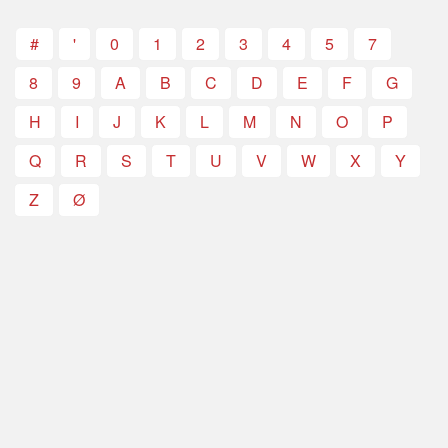
#
'
0
1
2
3
4
5
7
8
9
A
B
C
D
E
F
G
H
I
J
K
L
M
N
O
P
Q
R
S
T
U
V
W
X
Y
Z
Ø