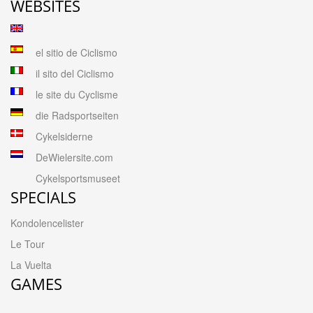
WEBSITES
el sitio de Ciclismo
il sito del Ciclismo
le site du Cyclisme
die Radsportseiten
Cykelsiderne
DeWielersite.com
Cykelsportsmuseet
SPECIALS
Kondolencelister
Le Tour
La Vuelta
GAMES