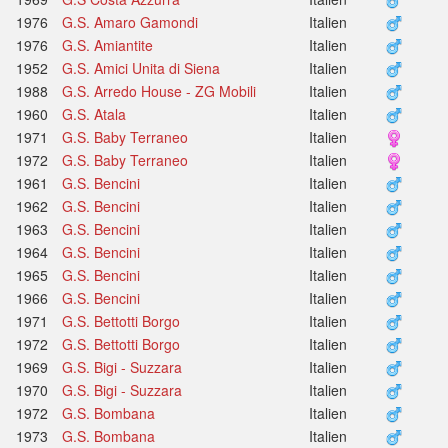
1976
G.S. Amaro Gamondi
Italien
1976
G.S. Amiantite
Italien
1952
G.S. Amici Unita di Siena
Italien
1988
G.S. Arredo House - ZG Mobili
Italien
1960
G.S. Atala
Italien
1971
G.S. Baby Terraneo
Italien
1972
G.S. Baby Terraneo
Italien
1961
G.S. Bencini
Italien
1962
G.S. Bencini
Italien
1963
G.S. Bencini
Italien
1964
G.S. Bencini
Italien
1965
G.S. Bencini
Italien
1966
G.S. Bencini
Italien
1971
G.S. Bettotti Borgo
Italien
1972
G.S. Bettotti Borgo
Italien
1969
G.S. Bigi - Suzzara
Italien
1970
G.S. Bigi - Suzzara
Italien
1972
G.S. Bombana
Italien
1973
G.S. Bombana
Italien