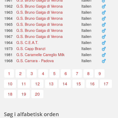
1962
G.S. Bruno Gaiga di Verona
Italien
1963
G.S. Bruno Gaiga di Verona
Italien
1964
G.S. Bruno Gaiga di Verona
Italien
1965
G.S. Bruno Gaiga di Verona
Italien
1966
G.S. Bruno Gaiga di Verona
Italien
1967
G.S. Bruno Gaiga di Verona
Italien
1964
G.S. C.E.A.T.
Italien
1973
G.S. Capp Branzi
Italien
1981
G.S. Caramelle Careglio Milk
Italien
1968
G.S. Carrara - Padova
Italien
1
2
3
4
5
6
7
8
9
10
11
12
13
14
15
16
17
18
19
20
Søg i alfabetisk orden