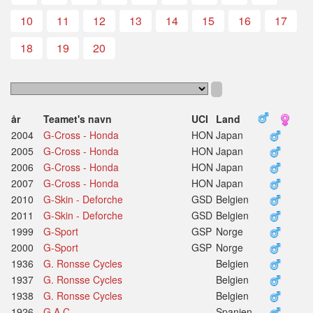
10
11
12
13
14
15
16
17
18
19
20
år
Teamet's navn
UCI
Land
2004
G-Cross - Honda
HON
Japan
2005
G-Cross - Honda
HON
Japan
2006
G-Cross - Honda
HON
Japan
2007
G-Cross - Honda
HON
Japan
2010
G-Skin - Deforche
GSD
Belgien
2011
G-Skin - Deforche
GSD
Belgien
1999
G-Sport
GSP
Norge
2000
G-Sport
GSP
Norge
1936
G. Ronsse Cycles
Belgien
1937
G. Ronsse Cycles
Belgien
1938
G. Ronsse Cycles
Belgien
1926
G.A.C.
Spanien