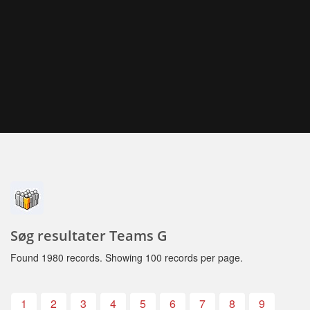
Søg resultater Teams G
Found 1980 records. Showing 100 records per page.
1
2
3
4
5
6
7
8
9