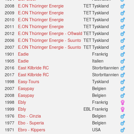
2008
E.ON Thüringer Energie
TET
Tyskland
2009
E.ON Thüringer Energie
TET
Tyskland
2010
E.ON Thüringer Energie
TET
Tyskland
2011
E.ON Thüringer Energie
TET
Tyskland
2012
E.ON Thüringer Energie - Oßwald
TET
Tyskland
2006
E.ON Thüringer Energie - Suunto
TET
Tyskland
2007
E.ON Thüringer Energie - Suunto
TET
Tyskland
1901
Eadie
Frankrig
1905
Eadie
Italien
2016
East Kilbride RC
Storbritannien
2017
East Kilbride RC
Storbritannien
1998
Easy-Tours
Tyskland
2007
Easypay
Belgien
2008
Easypay
Belgien
1998
Ebly
Frankrig
1999
Ebly
EBL
Frankrig
1976
Ebo - Cinzia
Belgien
1977
Ebo - Superia
Belgien
1971
Ebro - Kippers
USA