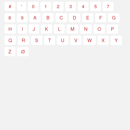
#
'
0
1
2
3
4
5
7
8
9
A
B
C
D
E
F
G
H
I
J
K
L
M
N
O
P
Q
R
S
T
U
V
W
X
Y
Z
Ø