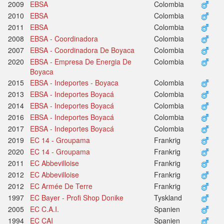
2009
EBSA
Colombia
2010
EBSA
Colombia
2011
EBSA
Colombia
2008
EBSA - Coordinadora
Colombia
2007
EBSA - Coordinadora De Boyaca
Colombia
2020
EBSA - Empresa De Energia De
Colombia
Boyaca
2015
EBSA - Indeportes - Boyaca
Colombia
2013
EBSA - Indeportes Boyacá
Colombia
2014
EBSA - Indeportes Boyacá
Colombia
2016
EBSA - Indeportes Boyacá
Colombia
2017
EBSA - Indeportes Boyacá
Colombia
2019
EC 14 - Groupama
Frankrig
2020
EC 14 - Groupama
Frankrig
2011
EC Abbevilloise
Frankrig
2012
EC Abbevilloise
Frankrig
2012
EC Armée De Terre
Frankrig
1997
EC Bayer - Profi Shop Donike
Tyskland
2005
EC C.A.I.
Spanien
1994
EC CAI
Spanien