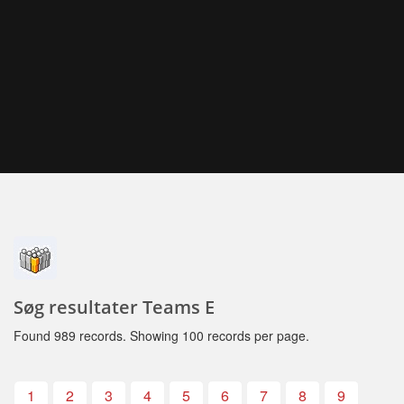
Søg resultater Teams E
Found 989 records. Showing 100 records per page.
1
2
3
4
5
6
7
8
9