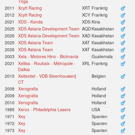
Tirga
2011
Xcytt Racing
XRT
Frankrig
2012
Xcytt Racing
XCY
Frankrig
2021
XDS - Kenda
XDS
Kina
2025
XDS Astana Development Team
AQD
Kasakhstan
2026
XDS Astana Development Team
XAD
Kasakhstan
2025
XDS Astana Team
XAT
Kasakhstan
2026
XDS Astana Team
XAT
Kasakhstan
2003
Xela - Motores Hino - Bicimania
Guatemala
2021
Xelliss - Roubaix - Métropole -
XRL
Frankrig
Dalkia
2015
Xeltextiel - VDB Steenhouwerij
Belgien
CT
2008
Xerografia
Holland
2009
Xerografia
Holland
2010
Xerografia
Holland
1985
Xerox - Philadelphia Lasers
USA
1971
Xey
Spanien
1972
Xey
Spanien
1973
Xey
Spanien