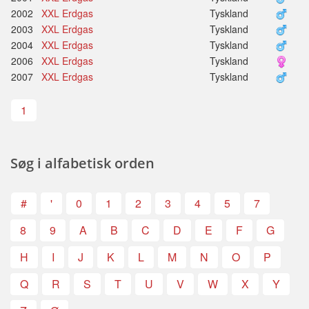
2002
XXL Erdgas
Tyskland
2003
XXL Erdgas
Tyskland
2004
XXL Erdgas
Tyskland
2006
XXL Erdgas
Tyskland
2007
XXL Erdgas
Tyskland
1
Søg i alfabetisk orden
#
'
0
1
2
3
4
5
7
8
9
A
B
C
D
E
F
G
H
I
J
K
L
M
N
O
P
Q
R
S
T
U
V
W
X
Y