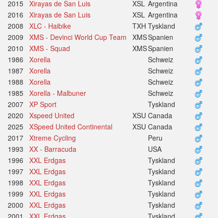
2015
Xirayas de San Luis
XSL
Argentina
2016
Xirayas de San Luis
XSL
Argentina
2008
XLC - Haibike
TXH
Tyskland
2009
XMS - Devinci World Cup Team
XMS
Spanien
2010
XMS - Squad
XMS
Spanien
1986
Xorella
Schweiz
1987
Xorella
Schweiz
1988
Xorella
Schweiz
1985
Xorella - Malbuner
Schweiz
2007
XP Sport
Tyskland
2020
Xspeed United
XSU
Canada
2025
XSpeed United Continental
XSU
Canada
2017
Xtreme Cycling
Peru
1993
XX - Barracuda
USA
1996
XXL Erdgas
Tyskland
1997
XXL Erdgas
Tyskland
1998
XXL Erdgas
Tyskland
1999
XXL Erdgas
Tyskland
2000
XXL Erdgas
Tyskland
2001
XXL Erdgas
Tyskland