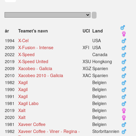
år
Teamet's navn
UCI
Land
1994
X-Cel
USA
2009
X-Fusion - Intense
XFI
USA
2022
X-Speed
Canada
2019
X-Speed United
XSU
Hongkong
2009
Xacobeo - Galicia
XGZ
Spanien
2010
Xacobeo 2010 - Galicia
XAC
Spanien
1982
Xagil
Belgien
1990
Xagil
Belgien
1991
Xagil
Belgien
1981
Xagil Labo
Belgien
2019
Xalt
Belgien
2020
Xalt
Belgien
1981
Xaveer Coffee
Belgien
1982
Xaveer Coffee - Viner - Regina -
Storbritannien