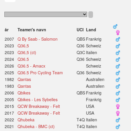
år
Teamet's navn
UCI
Land
2007
Q By Saab - Salomon
QBS
Frankrig
2023
Q36,5
Q36
Schweiz
2023
Q36,5 (ct)
Q3C
Italien
2024
Q36.5
Q36
Schweiz
2026
Q36.5 - Amacx
Schweiz
2025
Q36.5 Pro Cycling Team
Q36
Schweiz
1982
Qantas
Australien
1983
Qantas
Australien
2006
Qbikes
QBS
Frankrig
2005
Qbikes - Les Sybelles
Frankrig
2015
QCW Breakaway - Felt
USA
2017
QCW Breakaway - Felt
USA
2022
Qhubeka
T4Q
Italien
2021
Qhubeka - BMC (ct)
T4Q
Italien