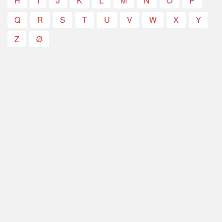
H
I
J
K
L
M
N
O
P
Q
R
S
T
U
V
W
X
Y
Z
Ø