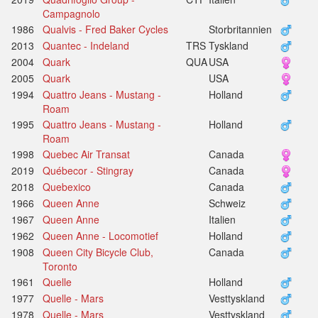
Campagnolo
1986
Qualvis - Fred Baker Cycles
Storbritannien
2013
Quantec - Indeland
TRS
Tyskland
2004
Quark
QUA
USA
2005
Quark
USA
1994
Quattro Jeans - Mustang -
Holland
Roam
1995
Quattro Jeans - Mustang -
Holland
Roam
1998
Quebec Air Transat
Canada
2019
Québecor - Stingray
Canada
2018
Quebexico
Canada
1966
Queen Anne
Schweiz
1967
Queen Anne
Italien
1962
Queen Anne - Locomotief
Holland
1908
Queen City Bicycle Club,
Canada
Toronto
1961
Quelle
Holland
1977
Quelle - Mars
Vesttyskland
1978
Quelle - Mars
Vesttyskland