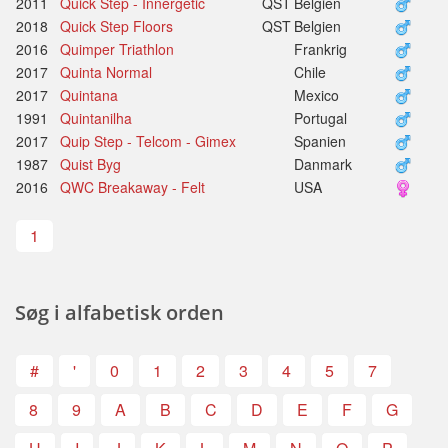
2011
Quick Step - Innergetic
QST
Belgien
2018
Quick Step Floors
QST
Belgien
2016
Quimper Triathlon
Frankrig
2017
Quinta Normal
Chile
2017
Quintana
Mexico
1991
Quintanilha
Portugal
2017
Quip Step - Telcom - Gimex
Spanien
1987
Quist Byg
Danmark
2016
QWC Breakaway - Felt
USA
1
Søg i alfabetisk orden
#
'
0
1
2
3
4
5
7
8
9
A
B
C
D
E
F
G