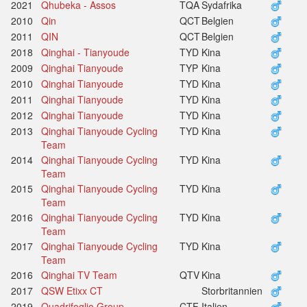
2021
Qhubeka - Assos
TQA
Sydafrika
2010
Qin
QCT
Belgien
2011
QIN
QCT
Belgien
2018
Qinghai - Tianyoude
TYD
Kina
2009
Qinghai Tianyoude
TYP
Kina
2010
Qinghai Tianyoude
TYD
Kina
2011
Qinghai Tianyoude
TYD
Kina
2012
Qinghai Tianyoude
TYD
Kina
2013
Qinghai Tianyoude Cycling
TYD
Kina
Team
2014
Qinghai Tianyoude Cycling
TYD
Kina
Team
2015
Qinghai Tianyoude Cycling
TYD
Kina
Team
2016
Qinghai Tianyoude Cycling
TYD
Kina
Team
2017
Qinghai Tianyoude Cycling
TYD
Kina
Team
2016
Qinghai TV Team
QTV
Kina
2017
QSW Etixx CT
Storbritannien
2019
Quadrifoglio Group -
CTF
Italien